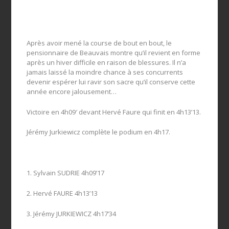
Après avoir mené la course de bout en bout, le
pensionnaire de Beauvais montre qu’il revient en forme
après un hiver difficile en raison de blessures. Il n’a
jamais laissé la moindre chance à ses concurrents
devenir espérer lui ravir son sacre qu’il conserve cette
année encore jalousement…
Victoire en 4h09′ devant Hervé Faure qui finit en 4h13’13.
Jérémy Jurkiewicz complète le podium en 4h17.
1. Sylvain SUDRIE 4h09’17
2. Hervé FAURE 4h13’13
3. Jérémy JURKIEWICZ 4h17’34