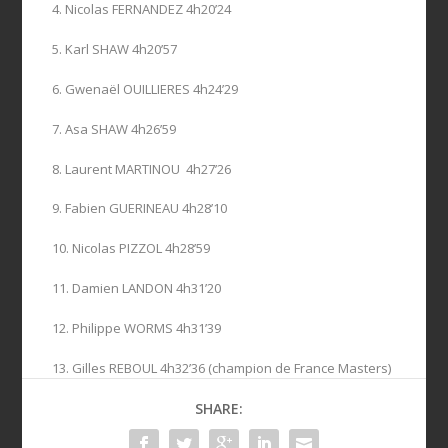
4. Nicolas FERNANDEZ 4h20’24
5. Karl SHAW 4h20’57
6. Gwenaël OUILLIERES 4h24’29
7. Asa SHAW 4h26’59
8. Laurent MARTINOU 4h27’26
9. Fabien GUERINEAU 4h28’10
10. Nicolas PIZZOL 4h28’59
11. Damien LANDON 4h31’20
12. Philippe WORMS 4h31’39
13. Gilles REBOUL 4h32’36 (champion de France Masters)
SHARE: