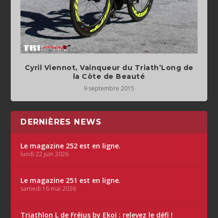
Cyril Viennot, Vainqueur du Triath’Long de
la Côte de Beauté
9 septembre 2015
DERNIÈRES NEWS
Le magazine 252 est en ligne.
lundi 22 juin 2026
Le magazine 251 est en ligne.
samedi 16 mai 2026
Triathlon L de Fréjus by Ekoï : relevez le défi !