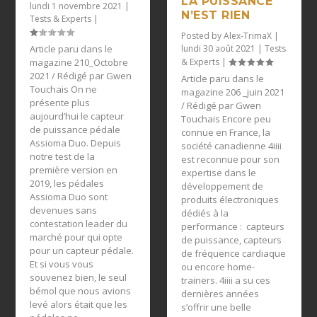
LA PUISSANCE
lundi 1 novembre 2021
|
N’EST RIEN
Tests & Experts
|
Posted by
Alex-TrimaX
|
Article paru dans le
lundi 30 août 2021
|
Tests
magazine 210_Octobre
& Experts
|
2021 / Rédigé par Gwen
Article paru dans le
Touchais On ne
magazine 206 _juin 2021
présente plus
/ Rédigé par Gwen
aujourd’hui le capteur
Touchais Encore peu
de puissance pédale
connue en France, la
Assioma Duo. Depuis
société canadienne 4iiii
notre test de la
est reconnue pour son
première version en
expertise dans le
2019, les pédales
développement de
Assioma Duo sont
produits électroniques
devenues sans
dédiés à la
contestation leader du
performance : capteurs
marché pour qui opte
de puissance, capteurs
pour un capteur pédale.
de fréquence cardiaque
Et si vous vous
ou encore home-
souvenez bien, le seul
trainers. 4iiii a su ces
bémol que nous avions
dernières années
levé alors était que les
s’offrir une belle