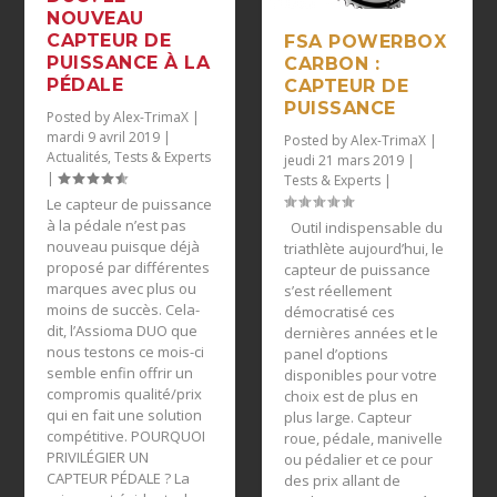
NOUVEAU
CAPTEUR DE
FSA POWERBOX
PUISSANCE À LA
CARBON :
PÉDALE
CAPTEUR DE
PUISSANCE
Posted by
Alex-TrimaX
|
mardi 9 avril 2019
|
Posted by
Alex-TrimaX
|
Actualités
,
Tests & Experts
jeudi 21 mars 2019
|
|
Tests & Experts
|
Le capteur de puissance
à la pédale n’est pas
Outil indispensable du
nouveau puisque déjà
triathlète aujourd’hui, le
proposé par différentes
capteur de puissance
marques avec plus ou
s’est réellement
moins de succès. Cela-
démocratisé ces
dit, l’Assioma DUO que
dernières années et le
nous testons ce mois-ci
panel d’options
semble enfin offrir un
disponibles pour votre
compromis qualité/prix
choix est de plus en
qui en fait une solution
plus large. Capteur
compétitive. POURQUOI
roue, pédale, manivelle
PRIVILÉGIER UN
ou pédalier et ce pour
CAPTEUR PÉDALE ? La
des prix allant de