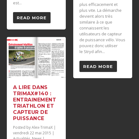
est...
plus efficacement et
plus vite. La démarche
devient alors très
READ MORE
similaire à ce que
connaissent les
utilisateurs de capteur
de puissance vélo. Vous
pouvez donc utiliser
le Stryd afin...
READ MORE
A LIRE DANS
TRIMAX#140 :
ENTRAINEMENT
TRIATHLON ET
CAPTEUR DE
PUISSANCE
Posted by
Alex-TrimaX
|
vendredi 22 mai 2015
|
Actualités
,
News
|