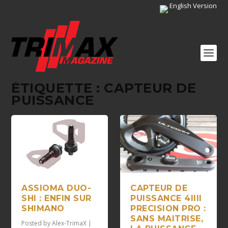
English Version
ÉTIQUETTE :
CAPTEUR DE
PUISSANCE
ASSIOMA DUO-
CAPTEUR DE
SHI : ENFIN SUR
PUISSANCE 4IIII
SHIMANO
PRECISION PRO :
SANS MAITRISE,
Posted by
Alex-TrimaX
|