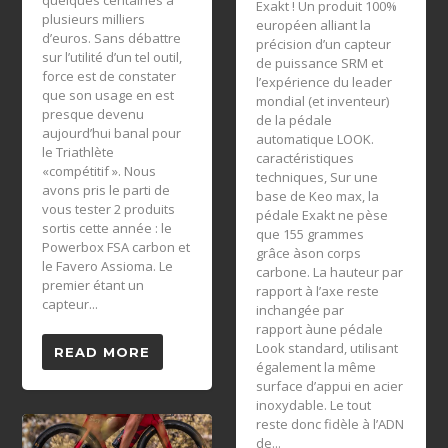
quelques centaines à
Exakt ! Un produit 100%
plusieurs milliers
européen alliant la
d’euros. Sans débattre
précision d’un capteur
sur l’utilité d’un tel outil,
de puissance SRM et
force est de constater
l’expérience du leader
que son usage en est
mondial (et inventeur)
presque devenu
de la pédale
aujourd’hui banal pour
automatique LOOK.
le Triathlète
caractéristiques
«compétitif ». Nous
techniques, Sur une
avons pris le parti de
base de Keo max, la
vous tester 2 produits
pédale Exakt ne pèse
sortis cette année : le
que 155 grammes
Powerbox FSA carbon et
grâce àson corps
le Favero Assioma. Le
carbone. La hauteur par
premier étant un
rapport à l’axe reste
capteur...
inchangée par
rapport àune pédale
Look standard, utilisant
READ MORE
également la même
surface d’appui en acier
inoxydable. Le tout
reste donc fidèle à l’ADN
de...