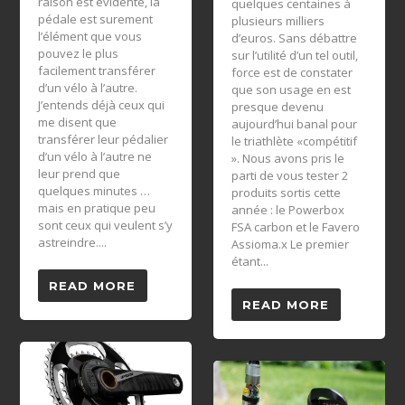
raison est évidente, la
quelques centaines à
pédale est surement
plusieurs milliers
l’élément que vous
d’euros. Sans débattre
pouvez le plus
sur l’utilité d’un tel outil,
facilement transférer
force est de constater
d’un vélo à l’autre.
que son usage en est
J’entends déjà ceux qui
presque devenu
me disent que
aujourd’hui banal pour
transférer leur pédalier
le triathlète «compétitif
d’un vélo à l’autre ne
». Nous avons pris le
leur prend que
parti de vous tester 2
quelques minutes …
produits sortis cette
mais en pratique peu
année : le Powerbox
sont ceux qui veulent s’y
FSA carbon et le Favero
astreindre....
Assioma.x Le premier
étant...
READ MORE
READ MORE