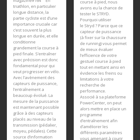
magazine#164 En
course à pied, nous
triathlon, en particulier
avons eu la chance de
longue distance, la
tester le STRYD.
partie cycliste est d’une
Pourquoi utiliser
importance cruciale car
le Stryd ? Parce que ce
c’est souvent la plus
capteur de puissance
longue en durée, et elle
(à fixer sur la chaussure
conditionne
de running) vous permet
grandement la course à
de mieux évaluer
pied finale. S’entraîner
l’efficience de votre
avec précision est donc
gestuel course à pied
fondamental pour qui
tout en mettant ainsi en
veut progresser en vélo.
évidence les freins ou
Avec l’avènement des
limitations à votre
capteurs de puissance,
recherche de
l’entraînement a
performance.
beaucoup évolué. La
Associé à sa plateforme
mesure de la puissance
PowerCenter, on peut
est maintenant possible
alors mettre en place un
grâce à des capteurs
programme
placés au niveau de la
d’entraînement afin
transmission (pédalier,
d’améliorer les
moyeu, pédales). Cette
différents paramètres
source d’information
vous amenant à courir