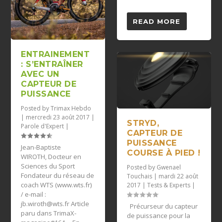
READ MORE
ENTRAINEMENT
: S’ENTRAÎNER
AVEC UN
CAPTEUR DE
PUISSANCE
Posted by
Trimax Hebdo
|
mercredi 23 août 2017
|
STRYD,
Parole d'Expert
|
CAPTEUR DE
PUISSANCE
Jean-Baptiste
COURSE À PIED !
WIROTH, Docteur en
Sciences du Sport
Posted by
Gwenael
Fondateur du réseau de
Touchais
|
mardi 22 août
coach WTS (www.wts.fr)
2017
|
Tests & Experts
|
/ e-mail :
jb.wiroth@wts.fr
Article
Précurseur du capteur
paru dans TrimaX-
de puissance pour la