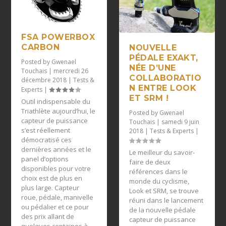
FSA POWERBOX
CARBON
NOUVELLE
PÉDALE EXAKT,
Posted by
Gwenael
NÉE D’UNE
Touchais
|
mercredi 26
COLLABORATIO
décembre 2018
|
Tests &
N ENTRE LOOK
Experts
|
ET SRM !
Outil indispensable du
Triathlète aujourd’hui, le
Posted by
Gwenael
capteur de puissance
Touchais
|
samedi 9 juin
s’est réellement
2018
|
Tests & Experts
|
démocratisé ces
dernières années et le
Le meilleur du savoir-
panel d’options
faire de deux
disponibles pour votre
références dans le
choix est de plus en
monde du cyclisme,
plus large. Capteur
Look et SRM, se trouve
roue, pédale, manivelle
réuni dans le lancement
ou pédalier et ce pour
de la nouvelle pédale
des prix allant de
capteur de puissance