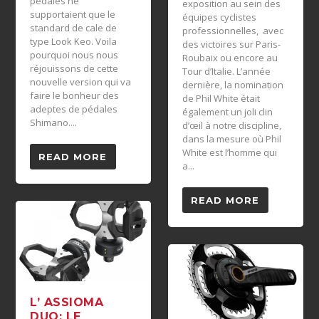
pédales ne
exposition au sein des
supportaient que le
équipes cyclistes
standard de cale de
professionnelles, avec
type Look Keo. Voila
des victoires sur Paris-
pourquoi nous nous
Roubaix ou encore au
réjouissons de cette
Tour d’Italie. L’année
nouvelle version qui va
dernière, la nomination
faire le bonheur des
de Phil White était
adeptes de pédales
également un joli clin
Shimano....
d’œil à notre discipline,
dans la mesure où Phil
White est l’homme qui
READ MORE
a...
READ MORE
L’ ASSIOMA
DUO: LE