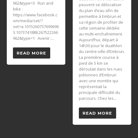
962&type=3 Run and
peuvent se délocaliser
bike :
du plan d’eau afin de
https://www.facebook.c
permettre à Embrun et
om/media/set/?
sa région de profiter de
set=a.1015260737699696
cette semaine dédiée
3.1073741888.267522266
au multi-enchaînement.
962&type=1 Avenir :...
Aujourd’hui, départ à
14h30 pour le duathlon
du centre-ville d’Embrun.
READ MORE
La première course à
pied de 5 km se
déroulait dans les rues
piétonnes d’Embrun
avec une montée qui
représentait la
principale difficulté du
parcours. Chez les...
READ MORE