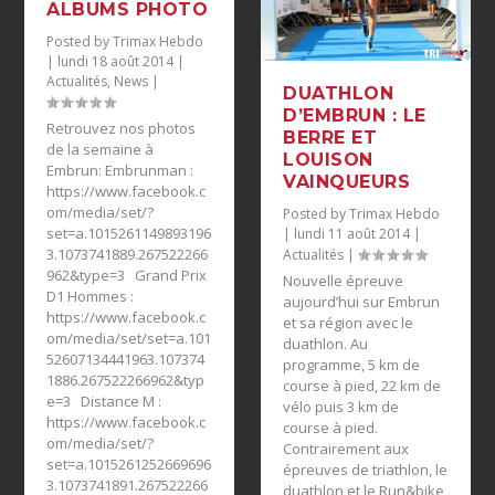
ALBUMS PHOTO
Posted by
Trimax Hebdo
|
lundi 18 août 2014
|
Actualités
,
News
|
DUATHLON
D’EMBRUN : LE
Retrouvez nos photos
BERRE ET
de la semaine à
LOUISON
Embrun: Embrunman :
VAINQUEURS
https://www.facebook.c
om/media/set/?
Posted by
Trimax Hebdo
set=a.1015261149893196
|
lundi 11 août 2014
|
3.1073741889.267522266
Actualités
|
962&type=3 Grand Prix
Nouvelle épreuve
D1 Hommes :
aujourd’hui sur Embrun
https://www.facebook.c
et sa région avec le
om/media/set/set=a.101
duathlon. Au
52607134441963.107374
programme, 5 km de
1886.267522266962&typ
course à pied, 22 km de
e=3 Distance M :
vélo puis 3 km de
https://www.facebook.c
course à pied.
om/media/set/?
Contrairement aux
set=a.1015261252669696
épreuves de triathlon, le
3.1073741891.267522266
duathlon et le Run&bike