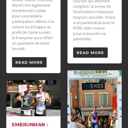
courses qui affichent
Morel s’est également
complets, la survie de
montrée très solide
l’événement n’était pas
pour sa première
toujours assurée. Grâce
participation. Même si la
à un partenariat avec la
victoire lui échappe au
FFTRI, cette course
profit de Carrie Lester,
pourra assurée sa
la Française aura offert
pérennité...
un spectacle de toute
beauté...
READ MORE
READ MORE
EMBRUNMAN :