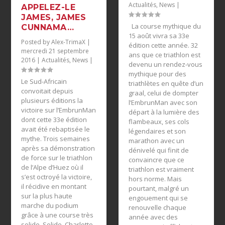
Actualités
,
News
|
APPELEZ-LE
JAMES, JAMES
La course mythique du
CUNNAMA…
15 août vivra sa 33e
Posted by
Alex-TrimaX
|
édition cette année. 32
mercredi 21 septembre
ans que ce triathlon est
2016
|
Actualités
,
News
|
devenu un rendez-vous
mythique pour des
Le Sud-Africain
triathlètes en quête d’un
convoitait depuis
graal, celui de dompter
plusieurs éditions la
l’EmbrunMan avec son
victoire sur l’EmbrunMan
départ à la lumière des
dont cette 33e édition
flambeaux, ses cols
avait été rebaptisée le
légendaires et son
mythe. Trois semaines
marathon avec un
après sa démonstration
dénivelé qui finit de
de force sur le triathlon
convaincre que ce
de l’Alpe d’Huez où il
triathlon est vraiment
s’est octroyé la victoire,
hors norme. Mais
il récidive en montant
pourtant, malgré un
sur la plus haute
engouement qui se
marche du podium
renouvelle chaque
grâce à une course très
année avec des
solide. Solide, Charlotte