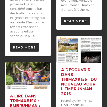
évènement, véritable
jamais indifférent…
monument du triathlon
Considéré comme l’un
français à l’échelle...
des triathlons les plus
exigeants et prestigieux
READ MORE
au monde, l’Embrunman
revient cette année
avec une édition
spéciale. En plus...
READ MORE
A DÉCOUVRIR
DANS
TRIMAX#155 : DU
NOUVEAU POUR
L’EMBRUNMAN
2016
A LIRE DANS
TRIMAX#156 :
Posted by
Alex-TrimaX
|
lundi 22 août 2016
|
EMBRUNMAN :