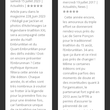
samedi 15 juillet 2023
|
mercredi 19 juillet 2017
|
Actualités
|
Actualités
,
News
|
Article paru dans le
magazine 228_Juin 2023
Cette année encore,
/ Rédigé par JacVan et
les amoureux du triple
photos d’Activ’images Le
effort se donneront
légendaire triathlon XXL
rendez-vous près du
sera accompagné cette
Lac de Serre Ponçon
année du Half-
pour le traditionnel
EmbrunMan et du
triathlon du 15 août,
Quart-EmbrunMan pour
l’EmbrunMan. 34 ans
des défis inédits ! Doit-
que ça dure et ce n’est
on encore présenter
pas près de changer !
l’Embrunman ? Cette
Même si certaines
mythique épreuve
éditions ont pu
fêtera cette année sa
connaître parfois des
39e édition. Chaque
moments de doute et
année, ils et elles sont
des incertitudes quant à
très nombreux à vouloir
l’organisation, le
se frotter à la légende
partenariat fort signé en
pour la première fois ou
2013 avec la FFTRI a
pour une énième fois,
permis d’assurer la
car l’ambiance unique
pérennité de cet
de ce triathlon ne laisse