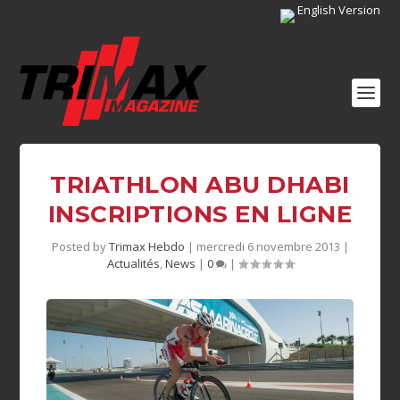
English Version
TRIATHLON ABU DHABI
INSCRIPTIONS EN LIGNE
Posted by
Trimax Hebdo
|
mercredi 6 novembre 2013
|
Actualités
,
News
|
0
|