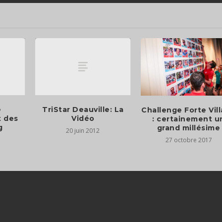
e
TriStar Deauville: La
Challenge Forte Vil
 des
Vidéo
: certainement u
g
grand millésime
20 juin 2012
27 octobre 2017