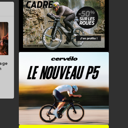
lage
n