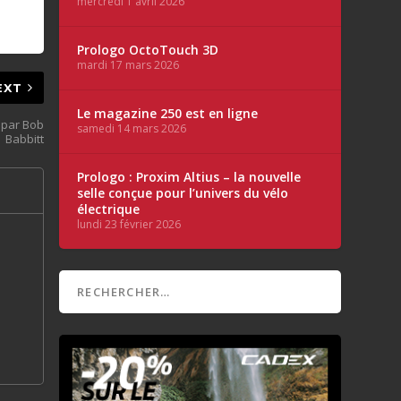
mercredi 1 avril 2026
Prologo OctoTouch 3D
mardi 17 mars 2026
EXT
Le magazine 250 est en ligne
 par Bob
samedi 14 mars 2026
Babbitt
Prologo : Proxim Altius – la nouvelle
selle conçue pour l’univers du vélo
électrique
lundi 23 février 2026