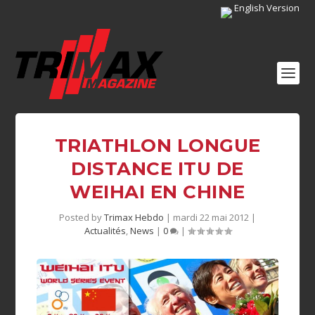
English Version
TRIATHLON LONGUE
DISTANCE ITU DE
WEIHAI EN CHINE
Posted by
Trimax Hebdo
|
mardi 22 mai 2012
|
Actualités
,
News
|
0
|