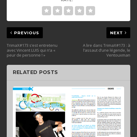
PREVIOUS
NEXT
TrimaX#173 s’est entretenu
A lire dans TrimaX#173 : à
avec Vincent LUIS qui n’a «
l’assaut d’une légende, le
peur de personne ! »
Ventouxman
RELATED POSTS