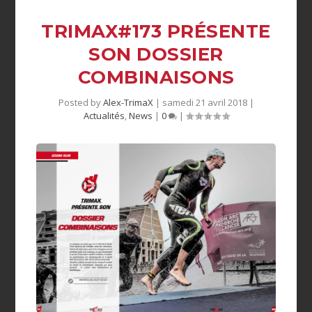
TRIMAX#173 PRÉSENTE
SON DOSSIER
COMBINAISONS
Posted by
Alex-TrimaX
|
samedi 21 avril 2018
|
Actualités
,
News
|
0
|