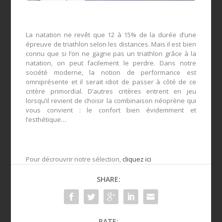
La natation ne revêt que 12 à 15% de la durée d’une
épreuve de triathlon selon les distances. Mais il est bien
connu que si l’on ne gagne pas un triathlon grâce à la
natation, on peut facilement le perdre. Dans notre
société moderne, la notion de performance est
omniprésente et il serait idiot de passer à côté de ce
critère primordial. D’autres critères entrent en jeu
lorsqu’il revient de choisir la combinaison néoprène qui
vous convient : le confort bien évidemment et
l’esthétique…
Pour décrouvrir notre sélection,
cliquez ici
SHARE:
RATE: