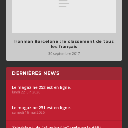
Ironman Barcelone : le classement de tous
les français
30 septembre 2017
DERNIÈRES NEWS
Le magazine 252 est en ligne.
lundi 22 juin 2026
Le magazine 251 est en ligne.
samedi 16 mai 2026
Triathlon L de Fréjus by Ekoï : relevez le défi !