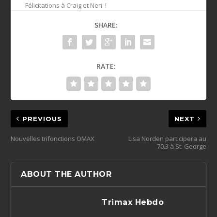
Félicitations à Craig et Neri !
SHARE:
RATE:
PREVIOUS
NEXT
Nouvelles trifonctions OMAX
Lisa Norden participera au
70.3 à St. George
ABOUT THE AUTHOR
Trimax Hebdo