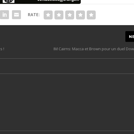
RATE:
N
s !
IM Cairns: Macca et Brown pour un duel Do