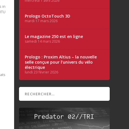
mercredi 1 avril 2026
s in
 ITU
Prologo OctoTouch 3D
mardi 17 mars 2026
Le magazine 250 est en ligne
samedi 14 mars 2026
Prologo : Proxim Altius – la nouvelle
selle conçue pour l’univers du vélo
électrique
lundi 23 février 2026
nats