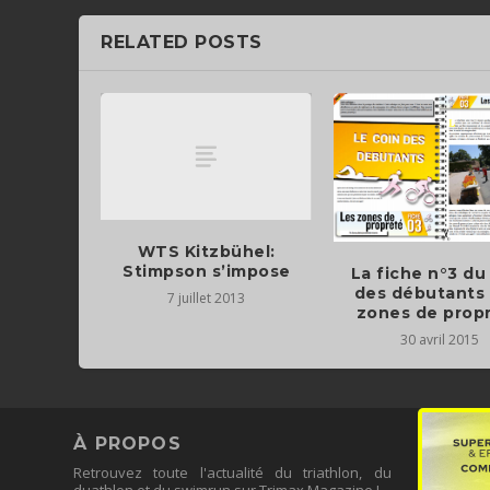
RELATED POSTS
WTS Kitzbühel:
Stimpson s’impose
La fiche n°3 du
des débutants :
7 juillet 2013
zones de prop
30 avril 2015
À PROPOS
Retrouvez toute l'actualité du triathlon, du
duathlon et du swimrun sur Trimax Magazine !