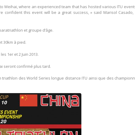
t to Weihai, where an experienced team that has hosted various ITU event
re confident this event will be a great success, » said Marisol Casado,
ratriathlon et groupe d’âge.
et 30km à pied.
es 1er et 2 Juin 2013.
 seront confirmé plus tard.
 triathlon des World Series longue distance ITU ainsi que des champion