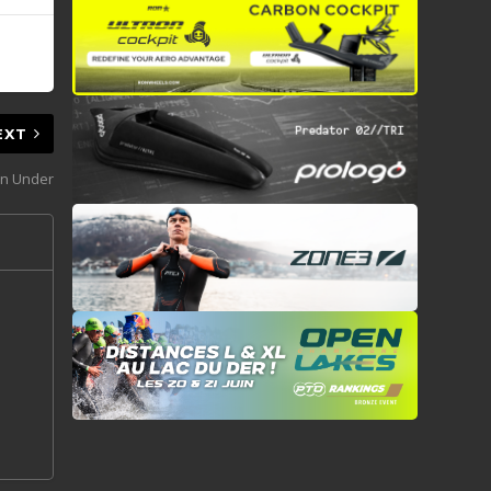
EXT
wn Under