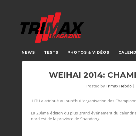
NEWS
TESTS
PHOTOS & VIDÉOS
CALEND
WEIHAI 2014: CHA
Posted by
Trimax Hebdo
|
L’ITU a attribué aujourd’hui l’organisation des Champi
La 20ème édition du plus grand événement du calendrier 
nord est de la province de Shandong.