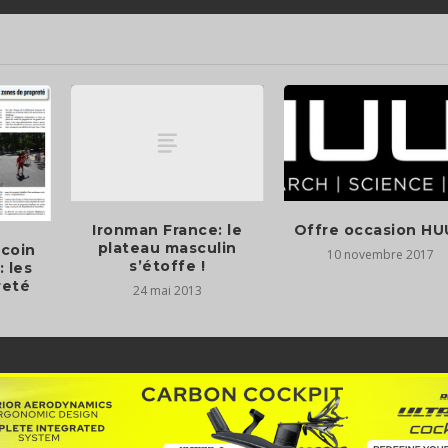
Ironman France: le
Offre occasion H
plateau masculin
 coin
10 novembre 2017
s’étoffe !
 les
reté
24 mai 2013