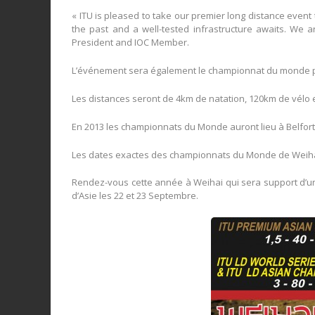
« ITU is pleased to take our premier long distance even
the past and a well-tested infrastructure awaits. We a
President and IOC Member.
L’événement sera également le championnat du monde pa
Les distances seront de 4km de natation, 120km de vélo 
En 2013 les championnats du Monde auront lieu à Belfort l
Les dates exactes des championnats du Monde de Weihai
Rendez-vous cette année à Weihai qui sera support d’un
d’Asie les 22 et 23 Septembre.