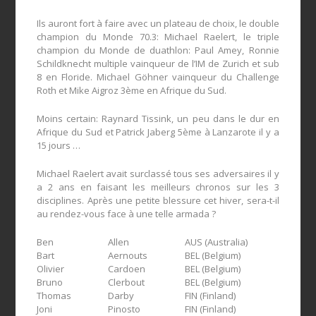
Ils auront fort à faire avec un plateau de choix, le double
champion du Monde 70.3: Michael Raelert, le triple
champion du Monde de duathlon: Paul Amey, Ronnie
Schildknecht multiple vainqueur de l’IM de Zurich et sub
8 en Floride. Michael Göhner vainqueur du Challenge
Roth et Mike Aigroz 3ème en Afrique du Sud.
Moins certain: Raynard Tissink, un peu dans le dur en
Afrique du Sud et Patrick Jaberg 5ème à Lanzarote il y a
15 jours …
Michael Raelert avait surclassé tous ses adversaires il y
a 2 ans en faisant les meilleurs chronos sur les 3
disciplines. Après une petite blessure cet hiver, sera-t-il
au rendez-vous face à une telle armada ?
Ben
Allen
AUS (Australia)
Bart
Aernouts
BEL (Belgium)
Olivier
Cardoen
BEL (Belgium)
Bruno
Clerbout
BEL (Belgium)
Thomas
Darby
FIN (Finland)
Joni
Pinosto
FIN (Finland)