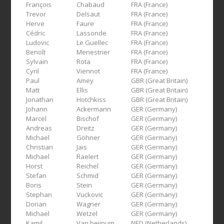
François
Chabaud
FRA (France)
Trevor
Delsaut
FRA (France)
Herve
Faure
FRA (France)
Cédric
Lassonde
FRA (France)
Ludovic
Le Guellec
FRA (France)
Benoît
Menestrier
FRA (France)
Sylvain
Rota
FRA (France)
Cyril
Viennot
FRA (France)
Paul
Amey
GBR (Great Britain)
Matt
Ellis
GBR (Great Britain)
Jonathan
Hotchkiss
GBR (Great Britain)
Johann
Ackermann
GER (Germany)
Marcel
Bischof
GER (Germany)
Andreas
Dreitz
GER (Germany)
Michael
Göhner
GER (Germany)
Christian
Jais
GER (Germany)
Michael
Raelert
GER (Germany)
Horst
Reichel
GER (Germany)
Stefan
Schmid
GER (Germany)
Boris
Stein
GER (Germany)
Stephan
Vuckovic
GER (Germany)
Dorian
Wagner
GER (Germany)
Michael
Wetzel
GER (Germany)
Kamil
Van beijnum
NED (Netherlands)