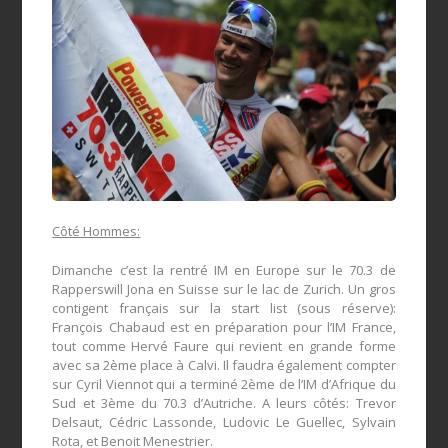
Côté Hommes:
Dimanche c’est la rentré IM en Europe sur le 70.3 de
Rapperswill Jona en Suisse sur le lac de Zurich. Un gros
contigent français sur la start list (sous réserve):
François Chabaud est en préparation pour l’IM France,
tout comme Hervé Faure qui revient en grande forme
avec sa 2ème place à Calvi. Il faudra également compter
sur Cyril Viennot qui a terminé 2ème de l’IM d’Afrique du
Sud et 3ème du 70.3 d’Autriche. A leurs côtés: Trevor
Delsaut, Cédric Lassonde, Ludovic Le Guellec, Sylvain
Rota, et Benoit Menestrier.