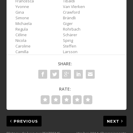
Francesca
Tibaldi
Yvonne
Van Vlerken
Gina
Crawford
Simone
Brändli
Michaela
Giger
Regula
Rohrbach
Céline
Schärer
Nicola
Spirig
Caroline
Steffen
Camilla
Larsson
SHARE:
RATE:
PREVIOUS
NEXT