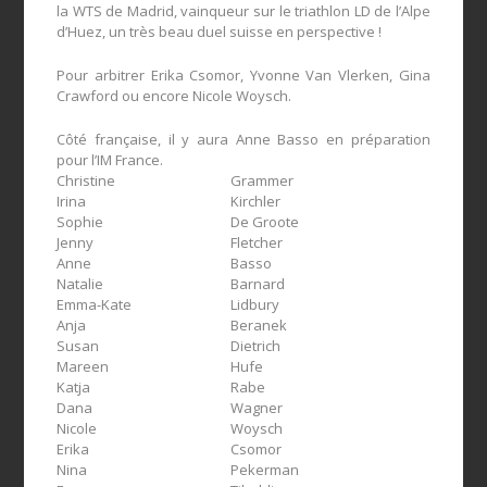
la WTS de Madrid, vainqueur sur le triathlon LD de l’Alpe
d’Huez, un très beau duel suisse en perspective !
Pour arbitrer Erika Csomor, Yvonne Van Vlerken, Gina
Crawford ou encore Nicole Woysch.
Côté française, il y aura Anne Basso en préparation
pour l’IM France.
Christine
Grammer
Irina
Kirchler
Sophie
De Groote
Jenny
Fletcher
Anne
Basso
Natalie
Barnard
Emma-Kate
Lidbury
Anja
Beranek
Susan
Dietrich
Mareen
Hufe
Katja
Rabe
Dana
Wagner
Nicole
Woysch
Erika
Csomor
Nina
Pekerman