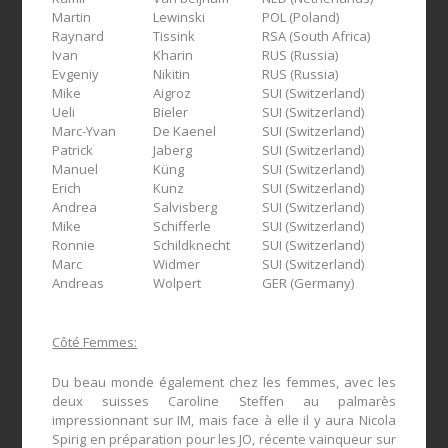
Martin
Lewinski
POL (Poland)
Raynard
Tissink
RSA (South Africa)
Ivan
Kharin
RUS (Russia)
Evgeniy
Nikitin
RUS (Russia)
Mike
Aigroz
SUI (Switzerland)
Ueli
Bieler
SUI (Switzerland)
Marc-Yvan
De Kaenel
SUI (Switzerland)
Patrick
Jaberg
SUI (Switzerland)
Manuel
Küng
SUI (Switzerland)
Erich
Kunz
SUI (Switzerland)
Andrea
Salvisberg
SUI (Switzerland)
Mike
Schifferle
SUI (Switzerland)
Ronnie
Schildknecht
SUI (Switzerland)
Marc
Widmer
SUI (Switzerland)
Andreas
Wolpert
GER (Germany)
Côté Femmes:
Du beau monde également chez les femmes, avec les
deux suisses Caroline Steffen au palmarès
impressionnant sur IM, mais face à elle il y aura Nicola
Spirig en préparation pour les JO, récente vainqueur sur