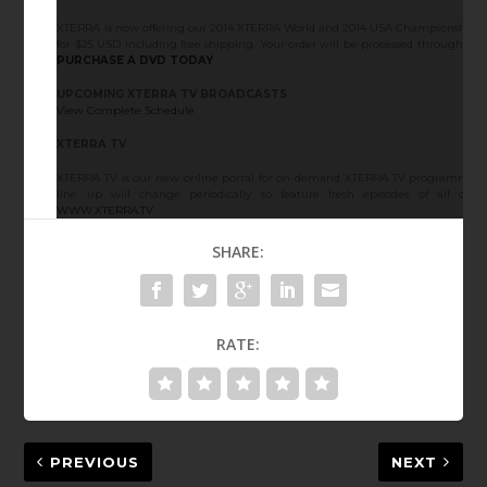
XTERRA is now offering our 2014 XTERRA World and 2014 USA Championship DV
for $25 USD including free shipping. Your order will be processed through Pay
PURCHASE A DVD TODAY
UPCOMING XTERRA TV BROADCASTS
View Complete Schedule
XTERRA TV
XTERRA TV is our new online portal for on-demand XTERRA TV programming a
line up will change periodically to feature fresh episodes of all of o
WWW.XTERRA.TV
SHARE:
RATE:
PREVIOUS
NEXT