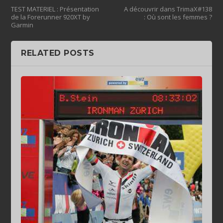
TEST MATERIEL : Présentation
A découvrir dans TrimaX#138
de la Forerunner 920XT by
: Où sont les femmes ?
Garmin
RELATED POSTS