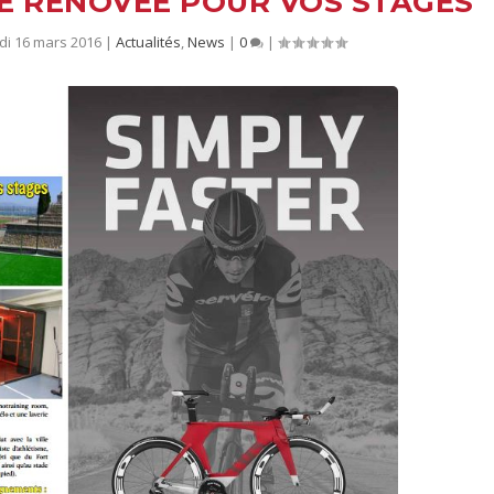
E RÉNOVÉE POUR VOS STAGES
di 16 mars 2016
|
Actualités
,
News
|
0
|