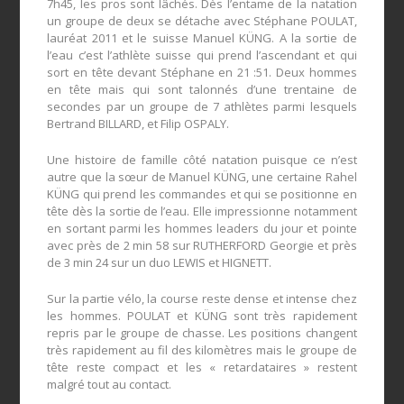
7h45, les pros sont lâchés. Dès l’entame de la natation
un groupe de deux se détache avec Stéphane POULAT,
lauréat 2011 et le suisse Manuel KÜNG. A la sortie de
l’eau c’est l’athlète suisse qui prend l’ascendant et qui
sort en tête devant Stéphane en 21 :51. Deux hommes
en tête mais qui sont talonnés d’une trentaine de
secondes par un groupe de 7 athlètes parmi lesquels
Bertrand BILLARD, et Filip OSPALY.
Une histoire de famille côté natation puisque ce n’est
autre que la sœur de Manuel KÜNG, une certaine Rahel
KÜNG qui prend les commandes et qui se positionne en
tête dès la sortie de l’eau. Elle impressionne notamment
en sortant parmi les hommes leaders du jour et pointe
avec près de 2 min 58 sur RUTHERFORD Georgie et près
de 3 min 24 sur un duo LEWIS et HIGNETT.
Sur la partie vélo, la course reste dense et intense chez
les hommes. POULAT et KÜNG sont très rapidement
repris par le groupe de chasse. Les positions changent
très rapidement au fil des kilomètres mais le groupe de
tête reste compact et les « retardataires » restent
malgré tout au contact.