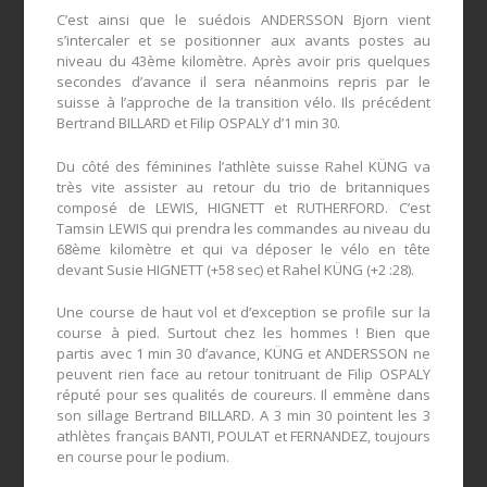
C’est ainsi que le suédois ANDERSSON Bjorn vient
s’intercaler et se positionner aux avants postes au
niveau du 43ème kilomètre. Après avoir pris quelques
secondes d’avance il sera néanmoins repris par le
suisse à l’approche de la transition vélo. Ils précédent
Bertrand BILLARD et Filip OSPALY d’1 min 30.
Du côté des féminines l’athlète suisse Rahel KÜNG va
très vite assister au retour du trio de britanniques
composé de LEWIS, HIGNETT et RUTHERFORD. C’est
Tamsin LEWIS qui prendra les commandes au niveau du
68ème kilomètre et qui va déposer le vélo en tête
devant Susie HIGNETT (+58 sec) et Rahel KÜNG (+2 :28).
Une course de haut vol et d’exception se profile sur la
course à pied. Surtout chez les hommes ! Bien que
partis avec 1 min 30 d’avance, KÜNG et ANDERSSON ne
peuvent rien face au retour tonitruant de Filip OSPALY
réputé pour ses qualités de coureurs. Il emmène dans
son sillage Bertrand BILLARD. A 3 min 30 pointent les 3
athlètes français BANTI, POULAT et FERNANDEZ, toujours
en course pour le podium.