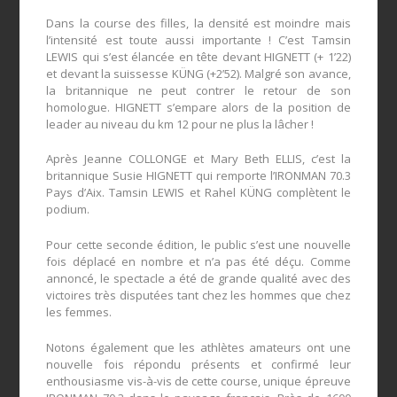
Dans la course des filles, la densité est moindre mais
l’intensité est toute aussi importante ! C’est Tamsin
LEWIS qui s’est élancée en tête devant HIGNETT (+ 1’22)
et devant la suissesse KÜNG (+2’52). Malgré son avance,
la britannique ne peut contrer le retour de son
homologue. HIGNETT s’empare alors de la position de
leader au niveau du km 12 pour ne plus la lâcher !
Après Jeanne COLLONGE et Mary Beth ELLIS, c’est la
britannique Susie HIGNETT qui remporte l’IRONMAN 70.3
Pays d’Aix. Tamsin LEWIS et Rahel KÜNG complètent le
podium.
Pour cette seconde édition, le public s’est une nouvelle
fois déplacé en nombre et n’a pas été déçu. Comme
annoncé, le spectacle a été de grande qualité avec des
victoires très disputées tant chez les hommes que chez
les femmes.
Notons également que les athlètes amateurs ont une
nouvelle fois répondu présents et confirmé leur
enthousiasme vis-à-vis de cette course, unique épreuve