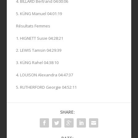
4. BILLARD Bertrand 04:00:06
5. KÜNG Manuel 04:01:19
Résultats Femmes
1. HIGNETT Susie 04:28:21
2. LEWIS Tamsin 04:29:39
3. KÜNG Rahel 04:38:10
4. LOUISON Alexandra 04:47:37
5. RUTHERFORD Georgie 04:52:11
SHARE: