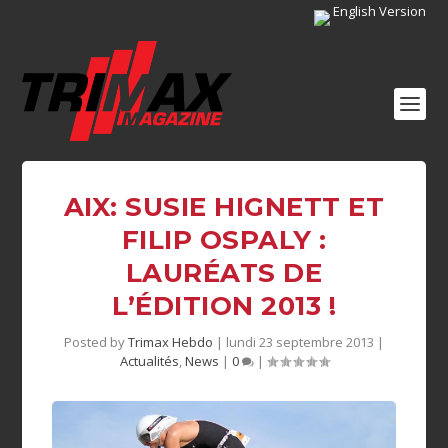
English Version
AIX: SUSIE HIGNETT ET
FILIP OSPALY :
LAURÉATS DE
L’ÉDITION 2013 !
Posted by
Trimax Hebdo
|
lundi 23 septembre 2013
|
Actualités
,
News
|
0
|