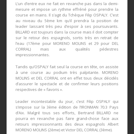
L’un d’entre eux ne fait en revanche pas dans la demi-
mesure et impose un rythme effréné pour prendre la
course en mains. Il s’agit du Tchèque Filip OSPALY. C’est
au niveau du 5ème km qu’il prendra la position de
leader laissant très peu d’espoir à ses poursuivants.
BILLARD est toujours dans la course mais il doit compter
sur le retour des espagnols, sortis très en retrait de
l’eau (17ème pour MORENO MOLINS et 29 pour DEL
CORRAL) mais aux qualités pédestres
impressionnantes.
Tandis qu’OSPALY fait seul la course en tête, on assiste
à une course au podium très palpitante. MORENO
MOLINS et DEL CORRAL ont en effet tous deux décidés
d’assurer le spectacle et de confirmer leurs positions
respectives de « favoris ».
Leader incontestable du jour, c’est Filip OSPALY qui
s’impose sur la 3ème édition de l’IRONMAN 70.3 Pays
d’Aix. Malgré tous ses efforts, Bertrand BILLARD ne
pourra en revanche pas faire grand-chose face aux
retours impressionnants des deux espagnols Albert
MORENO MOLINS (2ème) et Victor DEL CORRAL (3ème).