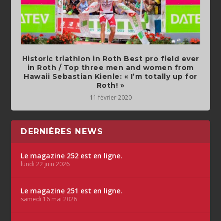
Historic triathlon in Roth Best pro field ever
in Roth / Top three men and women from
Hawaii Sebastian Kienle: « I’m totally up for
Roth! »
11 février 2020
DERNIÈRES NEWS
Le magazine 252 est en ligne.
lundi 22 juin 2026
Le magazine 251 est en ligne.
samedi 16 mai 2026