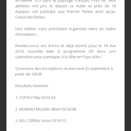
IRONMAN 70.3 dans le paysage français. Près de 1600
athlètes ont pris le départ ce matin et près de 74
équipes ont participé aux Friends Relais ainsi qu’au
Corporate Relais.
Une édition sans précédant organisée dans un cadre
d’exception !
Rendez-vous est d’ores et déjà donné pour le 18 mai
2014, nouvelle date à programmer tôt dans son
calendrier pour participer à la fête en Pays d’Aix !
Ouverture des Inscriptions ce mercredi 25 septembre à
partir de 12h00.
Résultats Hommes
1. OSPALY Filip 03:55:24
2. MORENO MOLINS Albert 03:58:08
3. DEL CORRAL Victor 03:59:13