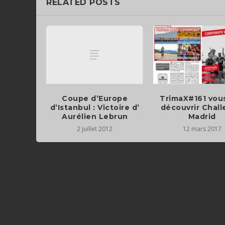
RELATED POSTS
Coupe d’Europe
TrimaX#161 vous
d’Istanbul : Victoire d’
découvrir Chal
Aurélien Lebrun
Madrid
2 juillet 2012
12 mars 2017