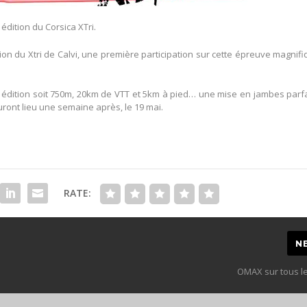
édition du Corsica XTri.
tion du Xtri de Calvi, une première participation sur cette épreuve magnif
e édition soit 750m, 20km de VTT et 5km à pied… une mise en jambes parf
ront lieu une semaine après, le 19 mai.
RATE:
N
OMAX sur tous le