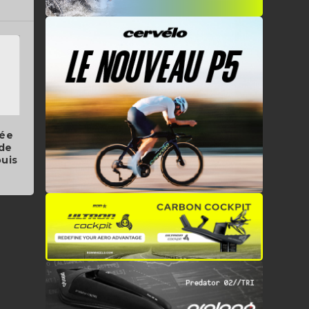
lée
 de
ouis