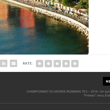
RATE:
N
CHAMPIONNAT DU MONDE IRONMAN 70.3 – 2014 : Un sy
“Primes” revu à l