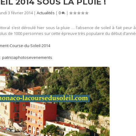
IL 2014 SOUS LA PLUIE !
undi 3 février 2014
|
Actualités
|
0
|
oral s’est déroulé hier sous la pluie … l’absence de soleil à fait peur 
plus de 1000 personnes sur cette épreuve très populaire du début d’anné
ment-Course-du-Soleil-2014
:
patriciaphotosevenements