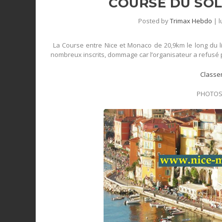
COURSE DU SOLE
Posted by
Trimax Hebdo
|
l
La Course entre Nice et Monaco de 20,9km le long du litt
nombreux inscrits, dommage car l’organisateur a refusé 
Classe
PHOTOS