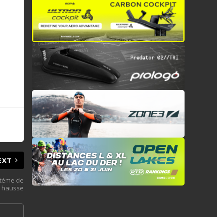
EXT
stème de
a hausse