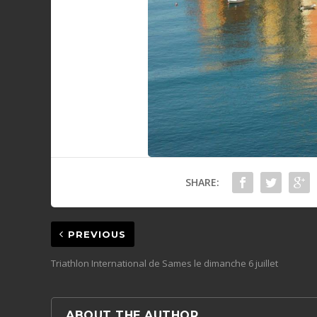
SHARE:
PREVIOUS
Triathlon International de Sames le dimanche 6 juillet
ABOUT THE AUTHOR