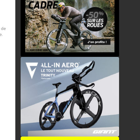
à de
e.