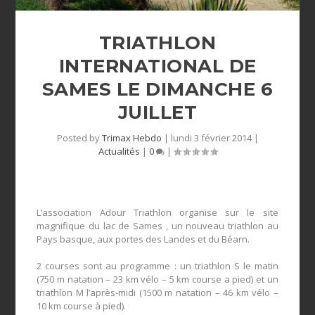
TRIATHLON
INTERNATIONAL DE
SAMES LE DIMANCHE 6
JUILLET
Posted by
Trimax Hebdo
|
lundi 3 février 2014
|
Actualités
|
0
|
L’association Adour Triathlon organise sur le site
magnifique du lac de Sames , un nouveau triathlon au
Pays basque, aux portes des Landes et du Béarn.
2 courses sont au programme : un triathlon S le matin
(750 m natation – 23 km vélo – 5 km course a pied) et un
triathlon M l’après-midi (1500 m natation – 46 km vélo –
10 km course à pied).