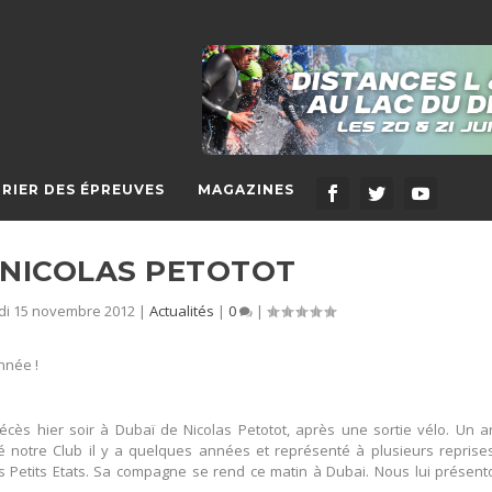
RIER DES ÉPREUVES
MAGAZINES
 NICOLAS PETOTOT
di 15 novembre 2012
|
Actualités
|
0
|
nnée !
écès hier soir à Dubaï de Nicolas Petotot, après une sortie vélo. Un a
gré notre Club il y a quelques années et représenté à plusieurs reprise
Petits Etats. Sa compagne se rend ce matin à Dubai. Nous lui présent