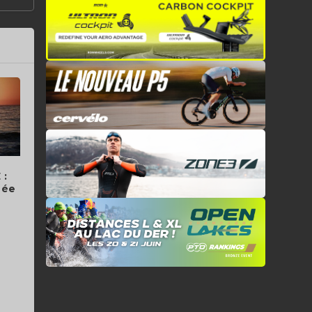
 :
née