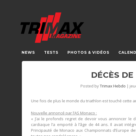
NEWS
TESTS
PHOTOS & VIDÉOS
CALEND
DÉCÈS DE
Posted by
Trimax Hebdo
|
jeu
Une fois de plus le monde du triathlon est touché cette a
Nouvelle annoncé par l’AS Monaco :
« J’ai le profonds regret de devoir vous annoncer le d
cardiaque l’a emporté à l’âge de 44 ans. Il avait inté
Principauté de Monaco aux Championnats d’Europe des 
toutes nos condoléances. »