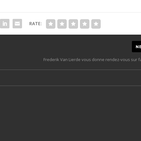
RATE:
N
Frederik Van Lierde vous donne rendez-vous sur 