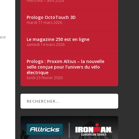
mercredi 1 avril 2026
Prologo OctoTouch 3D
mardi 17 mars 2026
lace
Le magazine 250 est en ligne
samedi 14 mars 2026
Prologo : Proxim Altius – la nouvelle
selle conçue pour l’univers du vélo
électrique
lundi 23 février 2026