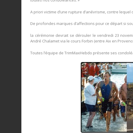
A priori victime d’une rupture d’anévrisme, contre lequel 
De profondes marques d’affections pour ce départ si so
la cérémonie devrait se dérouler le vendredi 23 novemb
André Chalamet via le cours Forbin (entre Aix en Provence
Toutes l’équipe de TrimMaxHebdo présente ses condoléan