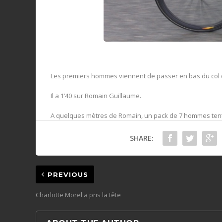
Les premiers hommes viennent de passer en bas du col d
Il a 1’40 sur Romain Guillaume.
A quelques mètres de Romain, un pack de 7 hommes tente 
SHARE:
PREVIOUS
Charlotte Morel a pris la tête