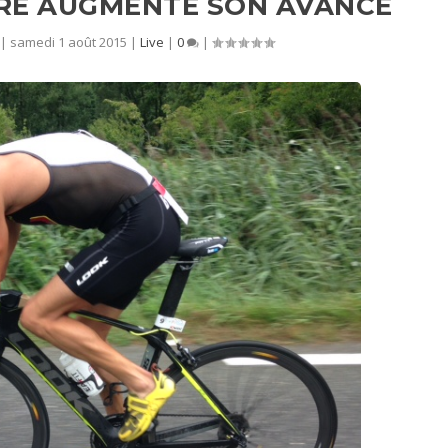
RE AUGMENTE SON AVANCE
|
samedi 1 août 2015
|
Live
|
0
|