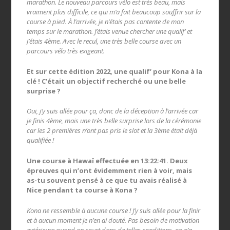
marathon. Le nouveau parcours vélo est très beau, mais
vraiment plus difficile, ce qui m’a fait beaucoup souffrir sur la
course à pied. À l’arrivée, je n’étais pas contente de mon
temps sur le marathon. J’étais venue chercher une qualif’ et
j’étais 4ème. Avec le recul, une très belle course avec un
parcours vélo très exigeant.
Et sur cette édition 2022, une qualif’ pour Kona à la
clé ! C’était un objectif recherché ou une belle
surprise ?
Oui, j’y suis allée pour ça, donc de la déception à l’arrivée car
je finis 4ème, mais une très belle surprise lors de la cérémonie
car les 2 premières n’ont pas pris le slot et la 3ème était déjà
qualifiée !
Une course à Hawaï effectuée en 13:22:41. Deux
épreuves qui n’ont évidemment rien à voir, mais
as-tu souvent pensé à ce que tu avais réalisé à
Nice pendant ta course à Kona ?
Kona ne ressemble à aucune course ! J’y suis allée pour la finir
et à aucun moment je n’en ai douté. Pas besoin de motivation
extérieure quand on court dans de telles conditions, on n’a