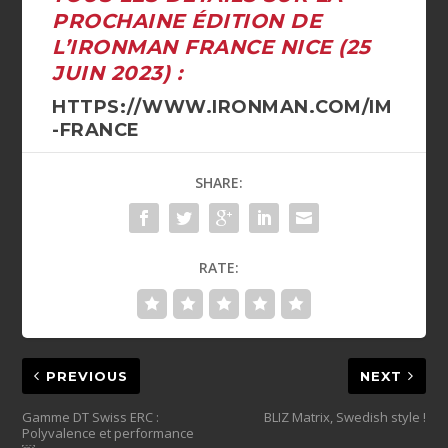
PROCHAINE ÉDITION DE
L’IRONMAN FRANCE NICE (25
JUIN 2023) :
HTTPS://WWW.IRONMAN.COM/IM
-FRANCE
SHARE:
RATE:
PREVIOUS
NEXT
Gamme DT Swiss ERC :
BLIZ Matrix, Swedish style !
Polyvalence et performance