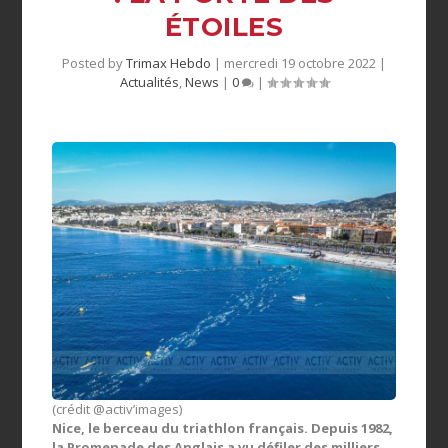
ÉTOILES
Posted by
Trimax Hebdo
|
mercredi 19 octobre 2022
|
Actualités
,
News
|
0
|
(crédit @activ’images)
Nice, le berceau du triathlon français. Depuis 1982,
la Promenade des Anglais a vu défiler des milliers