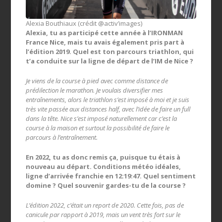
Alexia Bouthiaux (crédit @activ’images)
Alexia, tu as participé cette année à l’IRONMAN
France Nice, mais tu avais également pris part à
l’édition 2019. Quel est ton parcours triathlon, qui
t’a conduite sur la ligne de départ de l’IM de Nice ?
Je viens de la course à pied avec comme distance de
prédilection le marathon. Je voulais diversifier mes
entraînements, alors le triathlon s’est imposé à moi et je suis
très vite passée aux distances half, avec l’idée de faire un full
dans la tête. Nice s’est imposé naturellement car c’est la
course à la maison et surtout la possibilité de faire le
parcours à l’entraînement.
En 2022, tu as donc remis ça, puisque tu étais à
nouveau au départ. Conditions météo idéales,
ligne d’arrivée franchie en 12:19:47. Quel sentiment
domine ? Quel souvenir gardes-tu de la course ?
L’édition 2022, c’était un report de 2020. Cette fois, pas de
canicule par rapport à 2019, mais un vent très fort sur le