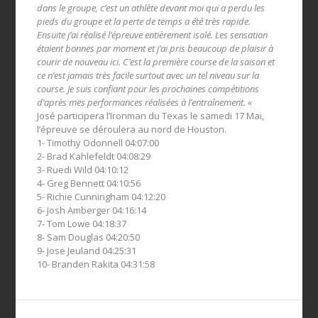
dans le groupe, c’est un athlète devant moi qui a perdu les
pieds du groupe et la perte de temps a été très rapide.
Ensuite j’ai réalisé l’épreuve entièrement isolé. Les sensation
étaient bonnes par moment et j’ai pris beaucoup de plaisir à
courir de nouveau ici. C’est la première course de la saison et
ce n’est jamais très facile surtout avec un tel niveau sur la
course. Je suis confiant pour les prochaines compétitions
d’après mes performances réalisées à l’entraînement. «
José participera l’Ironman du Texas le samedi 17 Mai,
l’épreuve se déroulera au nord de Houston.
1- Timothy Odonnell 04:07:00
2- Brad Kahlefeldt 04:08:29
3- Ruedi Wild 04:10:12
4- Greg Bennett 04:10:56
5- Richie Cunningham 04:12:20
6- Josh Amberger 04:16:14
7- Tom Lowe 04:18:37
8- Sam Douglas 04:20:50
9- Jose Jeuland 04:25:31
10- Branden Rakita 04:31:58