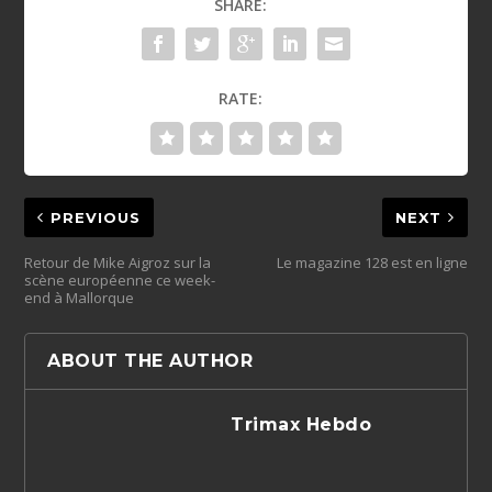
SHARE:
RATE:
PREVIOUS
NEXT
Retour de Mike Aigroz sur la
Le magazine 128 est en ligne
scène européenne ce week-
end à Mallorque
ABOUT THE AUTHOR
Trimax Hebdo