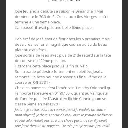
José Jeuland a débuté sa saison le Dimanche 4 Mai
dernier sur le 70.3 de St Croix aux » îles Vierges » où il
termine à une 9ème place.
L’an passé, il avait pris une belle 6ème place.
L’objectif de José était de finir dans les 5 premiers mais il
devait réaliser une magnifique course au vu du beau
plateau d’athlètes.
José sortira de l’eau avec plus de 2′ de retard sur la tête
de course en 12ème position.
Il gardera cette place jusqu’à la fin du vélo.
Sur la partie pédestre fortement ensoleillée, José a
remonté 3 places pour se classer au final 9ème de la
course en 04h25’31 ».
Chez les hommes, c’est l’américain Timothy Odonnell qui
remporte l’épreuve en 04h07’00 », quant au vainqueur
de l’année passée l’Australien Richie Cunningham se
classe 5ème en 04h12’20 »
José: » Je savais avant la course que si je voulais atteindre
mon objectif, je devais sortir de l’eau avec le groupe de favoris
et que cela n’allait pas être une chose garantie car il y avait
une forte densité de nageurs. De très peu je ne suis pas resté