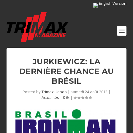
English Version
JURKIEWICZ: LA
DERNIÈRE CHANCE AU
BRÉSIL
Posted by
Trimax Hebdo
|
samedi 24 août 2013
|
Actualités
|
0
|