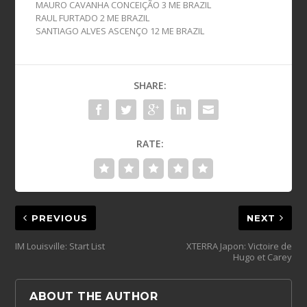
MAURO CAVANHA CONCEIÇÃO 3 ME BRAZIL
RAUL FURTADO 2 ME BRAZIL
SANTIAGO ALVES ASCENÇO 12 ME BRAZIL
SHARE:
RATE:
PREVIOUS
NEXT
IM Louisville: Start List
XTERRA Japon: Victoire de
Hugo et Carey
ABOUT THE AUTHOR