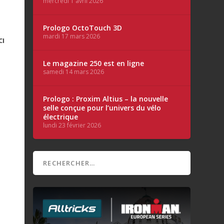
mercredi 1 avril 2026
Prologo OctoTouch 3D
mardi 17 mars 2026
CI
Le magazine 250 est en ligne
samedi 14 mars 2026
Prologo : Proxim Altius – la nouvelle
selle conçue pour l’univers du vélo
électrique
lundi 23 février 2026