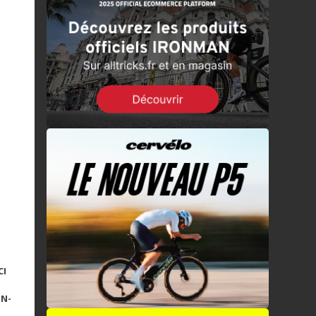
CI
N-