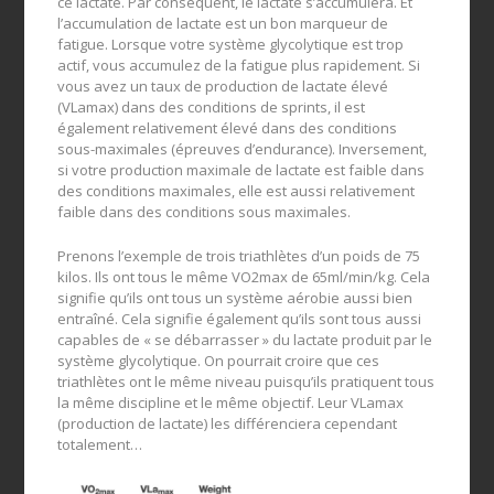
ce lactate. Par conséquent, le lactate s’accumulera. Et
l’accumulation de lactate est un bon marqueur de
fatigue. Lorsque votre système glycolytique est trop
actif, vous accumulez de la fatigue plus rapidement. Si
vous avez un taux de production de lactate élevé
(VLamax) dans des conditions de sprints, il est
également relativement élevé dans des conditions
sous-maximales (épreuves d’endurance). Inversement,
si votre production maximale de lactate est faible dans
des conditions maximales, elle est aussi relativement
faible dans des conditions sous maximales.
Prenons l’exemple de trois triathlètes d’un poids de 75
kilos. Ils ont tous le même VO2max de 65ml/min/kg. Cela
signifie qu’ils ont tous un système aérobie aussi bien
entraîné. Cela signifie également qu’ils sont tous aussi
capables de « se débarrasser » du lactate produit par le
système glycolytique. On pourrait croire que ces
triathlètes ont le même niveau puisqu’ils pratiquent tous
la même discipline et le même objectif. Leur VLamax
(production de lactate) les différenciera cependant
totalement…