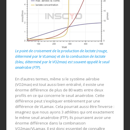
Le point de croisement de la production de lactate (rouge,
déterminé par le VLamax) et de la combustion de lactate
(bleu, déterminé par le VO2max) est souvent appelé le seuil
anaérobie (FTP).
En d’autres termes, même si le système aérobie
(VO2max) est tout aussi bien entraîné, il existe une
énorme différence de plus de 80 watts entre deux
profils en ce qui concerne le seuil anaérobie. Cette
différence peut s’expliquer entièrement par une
différence de VLamax. Cela pourrait aussi être l’inverse :
imaginez que nous ayons 3 athlètes qui ont exactement
le même seuil anaérobie (FTP). Ils pourraient avoir une
énorme différence dans la combinaison
VO2max/VLamax. Il est donc essentiel de connaître