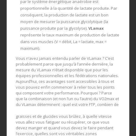
par le système énergétique anaérobie est
proportionnelle à la quantité de lactate produite. Par
conséquent, la production de lactate est un bon
moyen de mesurer la puissance glycolytique (la
puissance produite par la glycolyse).
VLamax
représente le taux maximum de production de lactate
dans vos muscles (V = débit, La = lactate, max =
maximum).
Vous n’avez jamais entendu parler de VLamax ? C’est
probablement parce que jusqu’à l’année dernière, la
mesure du VLamax n’était disponible que pour les
équipes professionnelles et les fédérations nationales.
Aujourd’hui, ces avantages sont accessibles à tous et
vous pouvez enfin commencer à relier tous les points
qui composent votre performance. Pourquoi ? Parce
que la combinaison (et non l’un ou l’autre) du VO2max et
du VLamax déterminent : quel est votre FTP, combien de
graisses et de glucides vous brûlez, à quelle vitesse
vous allez vous fatiguer ou récupérer, ce que vous
devez manger et quand vous devez le faire pendant
l’exercice, quelles sont vos véritables zones