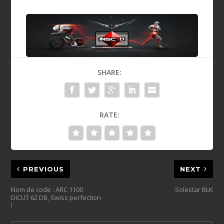
SHARE:
RATE:
PREVIOUS
NEXT
Nom de code : ARC 1100
Solestar BLK
DICUT 62 DB, Swiss perfection
!