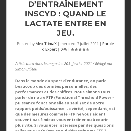
D’ENTRAÎNEMENT
INSCYD : QUAND LE
LACTATE ENTRE EN
JEU.
Posted by
Alex-TrimaX
|
mercredi 7 juillet 2021
|
Parole
d'Expert
|
0
|
Article paru dans le magazine 203 _février 2021 / Rédigé par
Simon Billeau
Dans le monde du sport d’endurance, on parle
beaucoup des données personnelles, des
performances et des chiffres. Nous aimons tous
parler de notre FTP (Functional Threshold Power –
puissance fonctionnelle au seuil) et de notre
rapport poids/puissance. La vérité, cependant, est
que des mesures comme le FTP ne vous aident
souvent pas à mieux vous entraîner ou à courir
plus vite. Si vous êtes intéressé par des questions
telles que : « Qu’est-ce qui détermine ma FTP ?