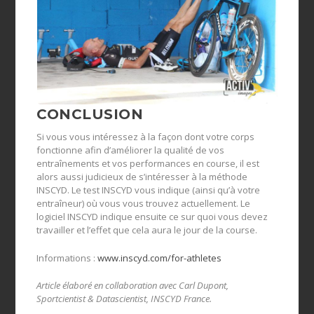
CONCLUSION
Si vous vous intéressez à la façon dont votre corps
fonctionne afin d’améliorer la qualité de vos
entraînements et vos performances en course, il est
alors aussi judicieux de s’intéresser à la méthode
INSCYD. Le test INSCYD vous indique (ainsi qu’à votre
entraîneur) où vous vous trouvez actuellement. Le
logiciel INSCYD indique ensuite ce sur quoi vous devez
travailler et l’effet que cela aura le jour de la course.
Informations :
www.inscyd.com/for-athletes
Article élaboré en collaboration avec Carl Dupont,
Sportcientist & Datascientist, INSCYD France.