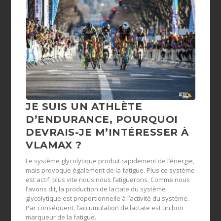
JE SUIS UN ATHLÈTE
D’ENDURANCE, POURQUOI
DEVRAIS-JE M’INTÉRESSER À
VLAMAX ?
Le système glycolytique produit rapidement de l’énergie,
mais provoque également de la fatigue. Plus ce système
est actif, plus vite nous nous fatiguerons. Comme nous
l’avons dit, la production de lactate du système
glycolytique est proportionnelle à l’activité du système.
Par conséquent, l’accumulation de lactate est un bon
marqueur de la fatigue.