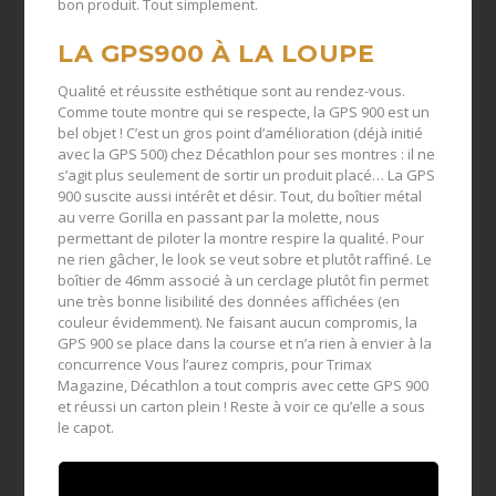
bon produit. Tout simplement.
LA GPS900 À LA LOUPE
Qualité et réussite esthétique sont au rendez-vous.
Comme toute montre qui se respecte, la GPS 900 est un
bel objet ! C’est un gros point d’amélioration (déjà initié
avec la GPS 500) chez Décathlon pour ses montres : il ne
s’agit plus seulement de sortir un produit placé… La GPS
900 suscite aussi intérêt et désir. Tout, du boîtier métal
au verre Gorilla en passant par la molette, nous
permettant de piloter la montre respire la qualité. Pour
ne rien gâcher, le look se veut sobre et plutôt raffiné. Le
boîtier de 46mm associé à un cerclage plutôt fin permet
une très bonne lisibilité des données affichées (en
couleur évidemment). Ne faisant aucun compromis, la
GPS 900 se place dans la course et n’a rien à envier à la
concurrence Vous l’aurez compris, pour Trimax
Magazine, Décathlon a tout compris avec cette GPS 900
et réussi un carton plein ! Reste à voir ce qu’elle a sous
le capot.