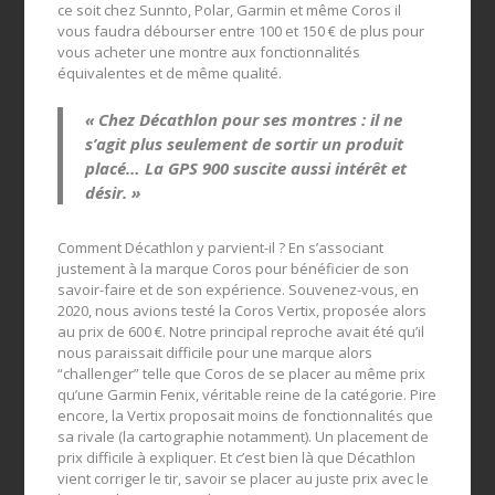
ce soit chez Sunnto, Polar, Garmin et même Coros il
vous faudra débourser entre 100 et 150 € de plus pour
vous acheter une montre aux fonctionnalités
équivalentes et de même qualité.
« Chez Décathlon pour ses montres : il ne
s’agit plus seulement de sortir un produit
placé… La GPS 900 suscite aussi intérêt et
désir. »
Comment Décathlon y parvient-il ? En s’associant
justement à la marque Coros pour bénéficier de son
savoir-faire et de son expérience. Souvenez-vous, en
2020, nous avions testé la Coros Vertix, proposée alors
au prix de 600 €. Notre principal reproche avait été qu’il
nous paraissait difficile pour une marque alors
“challenger” telle que Coros de se placer au même prix
qu’une Garmin Fenix, véritable reine de la catégorie. Pire
encore, la Vertix proposait moins de fonctionnalités que
sa rivale (la cartographie notamment). Un placement de
prix difficile à expliquer. Et c’est bien là que Décathlon
vient corriger le tir, savoir se placer au juste prix avec le