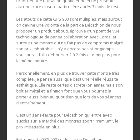
broncher une utilisation quotidienne et ne présente
aucune trace d’usure particulière après 3 mois de test.
Les atouts de cette GPS 900 sont multiples, mais surtout
on devine une volonté de la part de Décathlon de nous
proposer un produit abouti, éprouvé d’un point de vue
technologique de par sa collaboration avec Coros, et
surtout une montre qui ne fait pas de compromis malgré
son prix imbattable. Il n’y a encore pas si longtemps il
vous aurait fallu débourser 2 à 2 fois et demi plus pour
la même montre.
Personnellement, en plus de trouver cette montre très
complète, je pense aussi que c’est une réelle réussite
esthétique. Elle reste certes discrète (on aime), mais son
boîtier métal et la finition font que vous pourrez la
porter aussi bien au quotidien que lors de vos séances
d’entraînement.
C’est un sans-faute pour Décathlon qui entre avec
succès sur le marché des montres sport “Premium”, le
prix imbattable en plus !
Retrouvez la GPS 900 sur le site de Décathlon :