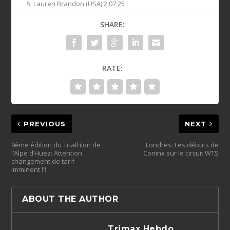
5. Lauren Brandon (USA) 2:07:25
SHARE:
RATE:
PREVIOUS
NEXT
9ème édition du Triathlon de
Londres: Les débuts de
l’Alpe d’Huez: Attention
Coninx sur le circuit WTS
changement de tarif
imminent !!!
ABOUT THE AUTHOR
Trimax Hebdo