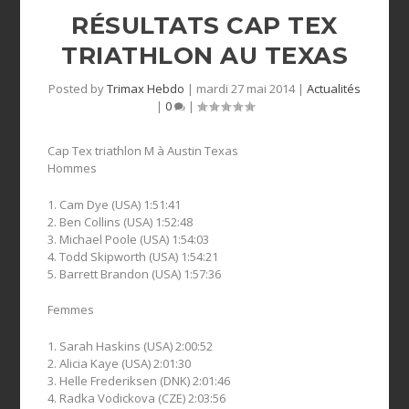
RÉSULTATS CAP TEX
TRIATHLON AU TEXAS
Posted by
Trimax Hebdo
|
mardi 27 mai 2014
|
Actualités
|
0
|
Cap Tex triathlon M à Austin Texas
Hommes
1. Cam Dye (USA) 1:51:41
2. Ben Collins (USA) 1:52:48
3. Michael Poole (USA) 1:54:03
4. Todd Skipworth (USA) 1:54:21
5. Barrett Brandon (USA) 1:57:36
Femmes
1. Sarah Haskins (USA) 2:00:52
2. Alicia Kaye (USA) 2:01:30
3. Helle Frederiksen (DNK) 2:01:46
4. Radka Vodickova (CZE) 2:03:56