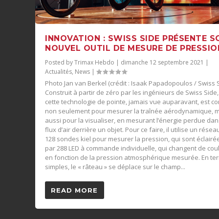
INNOVATION : SWISS SIDE PRÉSENTE S
NOUVEL OUTIL DE MESURE DE PRESSIO
Posted by
Trimax Hebdo
|
dimanche 12 septembre 2021
|
Actualités
,
News
|
Photo Jan van Berkel (crédit : Isaak Papadopoulos / Swiss 
Construit à partir de zéro par les ingénieurs de Swiss Side,
cette technologie de pointe, jamais vue auparavant, est c
non seulement pour mesurer la traînée aérodynamique, 
aussi pour la visualiser, en mesurant l’énergie perdue dan
flux d’air derrière un objet. Pour ce faire, il utilise un résea
128 sondes kiel pour mesurer la pression, qui sont éclairé
par 288 LED à commande individuelle, qui changent de cou
en fonction de la pression atmosphérique mesurée. En te
simples, le « râteau » se déplace sur le champ...
READ MORE