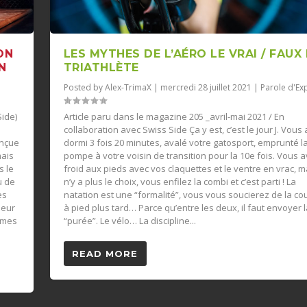
ON
LES MYTHES DE L’AÉRO LE VRAI / FAUX
N
TRIATHLÈTE
Posted by
Alex-TrimaX
|
mercredi 28 juillet 2021
|
Parole d'Ex
Side)
Article paru dans le magazine 205 _avril-mai 2021 / En
collaboration avec Swiss Side Ça y est, c’est le jour J. Vous
onçue
dormi 3 fois 20 minutes, avalé votre gatosport, emprunté l
mais
pompe à votre voisin de transition pour la 10e fois. Vous 
s le
froid aux pieds avec vos claquettes et le ventre en vrac, ma
u de
n’y a plus le choix, vous enfilez la combi et c’est parti ! La
es
natation est une “formalité”, vous vous soucierez de la co
leur
à pied plus tard… Parce qu’entre les deux, il faut envoyer l
rmes
“purée”. Le vélo… La discipline...
READ MORE