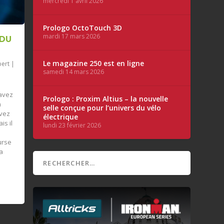
mercredi 1 avril 2026
Prologo OctoTouch 3D
mardi 17 mars 2026
 DU
Le magazine 250 est en ligne
pert
|
samedi 14 mars 2026
 avez
Prologo : Proxim Altius – la nouvelle
a
selle conçue pour l’univers du vélo
avez
électrique
is il
lundi 23 février 2026
urse
a