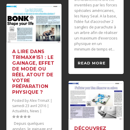
inventées par les forces
spéciales américaines,
les Navy Seal. A la base,
l’idée fut d’accrocher 2
sangles de parachute à
un arbre afin de réaliser
un maximum d’exercices
physique en un
minimum de temps et...
A LIRE DANS
TRIMAX#151 : LE
GAINAGE, EFFET
READ MORE
DE MODE OU
RÉEL ATOUT DE
VOTRE
PRÉPARATION
PHYSIQUE ?
Posted by
Alex-TrimaX
|
samedi 23 avril 2016
|
Actualités
,
News
|
Depuis quelques
DÉCOUVREZ
années, le gainage est