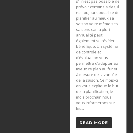
s’il n’est pas possible de
prévoir certains aléas, il
est toujours possible de
planifier au mieux sa
saison voire même ses
saisons car la pluri
annualité peut
également se révéler
bénéfique. Un système
de contrôle et
d’évaluation vous
permettra d’adapter au
mieux ce plan au fur et
à mesure de l’avancée
de la saison. Ce mois-ci
on vous explique le but
de la planification, le
mois prochain nous
vous informerons sur
les...
READ MORE