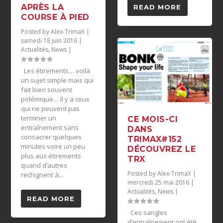
APRÈS LA
READ MORE
COURSE À PIED
Posted by
Alex-TrimaX
|
samedi 18 juin 2016
|
Actualités
,
News
|
Les étirements… voilà
un sujet simple mais qui
fait bien souvent
polémique… Il y a ceux
qui ne peuvent pas
terminer un
CE MOIS-CI
entraînement sans
DANS
consacrer quelques
TRIMAX#152
minutes voire un peu
DÉCOUVREZ LE
plus aux étirements
TRX
quand d’autres
Posted by
Alex-TrimaX
|
rechignent à...
mercredi 25 mai 2016
|
Actualités
,
News
|
READ MORE
Ces sangles
d’entraînement ont été