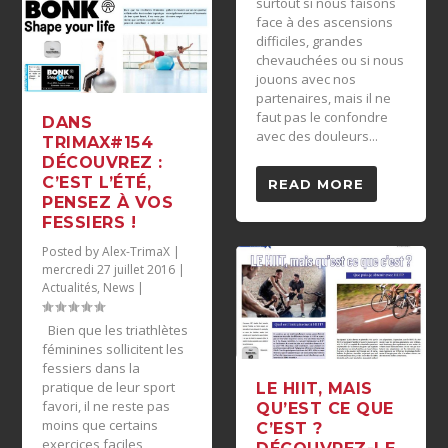
surtout si nous faisons
face à des ascensions
difficiles, grandes
chevauchées ou si nous
jouons avec nos
partenaires, mais il ne
faut pas le confondre
DANS
avec des douleurs...
TRIMAX#154
DÉCOUVREZ :
C’EST L’ÉTÉ,
READ MORE
PENSEZ À VOS
FESSIERS !
Posted by
Alex-TrimaX
|
mercredi 27 juillet 2016
|
Actualités
,
News
|
Bien que les triathlètes
féminines sollicitent les
fessiers dans la
pratique de leur sport
LE HIIT, MAIS
favori, il ne reste pas
QU’EST CE QUE
moins que certains
C’EST ?
exercices faciles