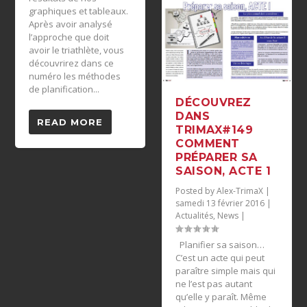
graphiques et tableaux.
Après avoir analysé
l’approche que doit
avoir le triathlète, vous
découvrirez dans ce
numéro les méthodes
de planification...
DÉCOUVREZ
DANS
READ MORE
TRIMAX#149
COMMENT
PRÉPARER SA
SAISON, ACTE 1
Posted by
Alex-TrimaX
|
samedi 13 février 2016
|
Actualités
,
News
|
Planifier sa saison…
C’est un acte qui peut
paraître simple mais qui
ne l’est pas autant
qu’elle y paraît. Même