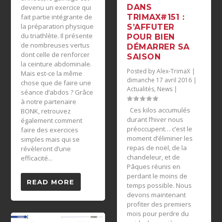
DANS
devenu un exercice qui
TRIMAX#151 :
fait partie intégrante de
la préparation physique
S’AFFUTER
du triathlète. Il présente
POUR BIEN
de nombreuses vertus
DÉMARRER SA
dont celle de renforcer
SAISON
la ceinture abdominale.
Posted by
Alex-TrimaX
|
Mais est-ce la même
dimanche 17 avril 2016
|
chose que de faire une
Actualités
,
News
|
séance d’abdos ? Grâce
à notre partenaire
Ces kilos accumulés
BONK, retrouvez
durant l’hiver nous
également comment
préoccupent… c’est le
faire des exercices
moment d’éliminer les
simples mais qui se
repas de noël, de la
révèleront d’une
chandeleur, et de
efficacité...
Pâques réunis en
perdant le moins de
READ MORE
temps possible. Nous
devons maintenant
profiter des premiers
mois pour perdre du