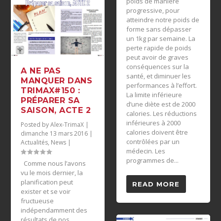
poids de manière
progressive, pour
atteindre notre poids de
forme sans dépasser
un 1kg par semaine. La
perte rapide de poids
peut avoir de graves
conséquences sur la
A NE PAS
santé, et diminuer les
MANQUER DANS
performances à l’effort.
TRIMAX#150 :
La limite inférieure
PRÉPARER SA
d’une diète est de 2000
SAISON, ACTE 2
calories. Les réductions
inférieures à 2000
Posted by
Alex-TrimaX
|
calories doivent être
dimanche 13 mars 2016
|
contrôlées par un
Actualités
,
News
|
médecin. Les
programmes de...
Comme nous l’avons
vu le mois dernier, la
planification peut
READ MORE
exister et se voir
fructueuse
indépendamment des
résultats de nos