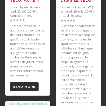
VÉLO, ACTE II
DANS LE VÉLO
Posted by
Alex-TrimaX
|
Posted by
Alex-TrimaX
|
lundi 22 août 2016
|
vendredi 29 juillet 2016
|
Actualités
,
News
|
Actualités
,
News
|
Le mois dernier nous
Il est assez commun de
abordions ensemble les
se dire, surtout quand
douleurs chroniques
on démarre la discipline,
que l’on subit de plein
que le cyclisme est le
fouet à vélo. Après avoir
sport parmi les plus
abordé les douleurs
difficiles car il implique
aux genoux et aux
notamment de gros
lombaires dans notre
efforts qui usent le
numéro de juillet, nous
corps du cycliste. Et
allons ce mois-ci
pourtant, c’est le genre
terminer l’énumération
d’idée reçue qu’il faut
par zones du...
bannir de son esprit. Il
est parfaitement
possible de faire 6
READ MORE
heures de vélo avec
peu d’inconfort ou de
douleur. Le cyclisme
implique la souffrance,