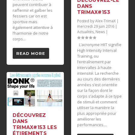
DÉCOUVREZ-LE
peuvent contribuer à
DANS
raffermir et galber les
TRIMAX#153
fessiers car on est
Posted by
Alex-TrimaX
|
sportive mais
mercredi 29 juin 2016
|
également attentive à
Actualités
,
News
|
l’harmonie de notre
corps...
L’acronyme HIIT signifie
High Intensity Interval
READ MORE
Training, ou
l’entraînement par
intervalles à haute
intensité. La recherche
au cours des dernières
années s’est orientée
sur la façon dont le
corps s’adapte à ce type
de stimuli et comment
utiliser la manière la
plus appropriée pour
DÉCOUVREZ
améliorer les
DANS
performances....
TRIMAX#153 LES
ÉTIREMENTS