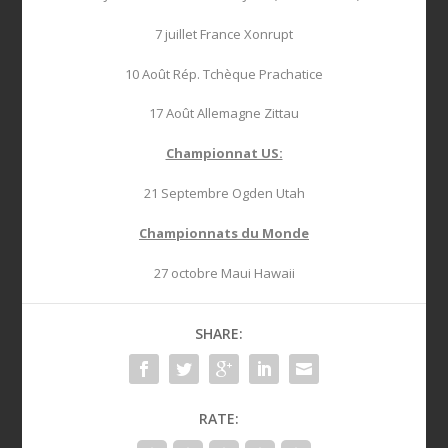
7 juillet France Xonrupt
10 Août Rép. Tchèque Prachatice
17 Août Allemagne Zittau
Championnat US:
21 Septembre Ogden Utah
Championnats du Monde
27 octobre Maui Hawaii
SHARE:
RATE: