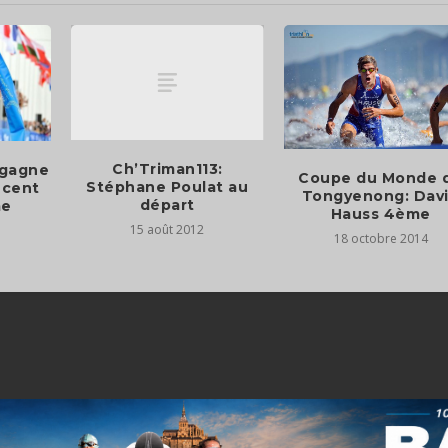
Ch’Triman113:
 gagne
Coupe du Monde 
Stéphane Poulat au
ncent
Tongyenong: Dav
départ
me
Hauss 4ème
15 août 2012
18 octobre 2014