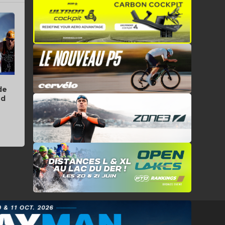
de
id