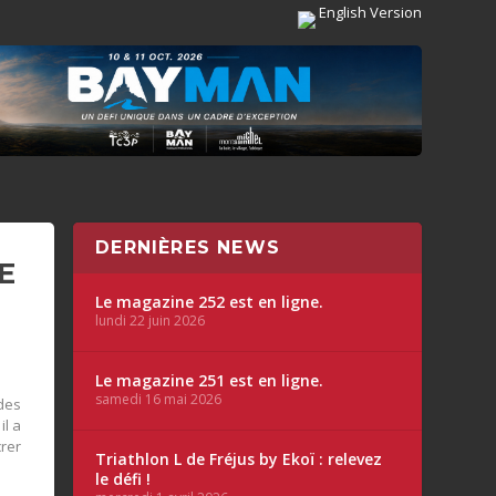
English Version
DERNIÈRES NEWS
E
Le magazine 252 est en ligne.
lundi 22 juin 2026
Le magazine 251 est en ligne.
samedi 16 mai 2026
des
l a
rer
Triathlon L de Fréjus by Ekoï : relevez
le défi !