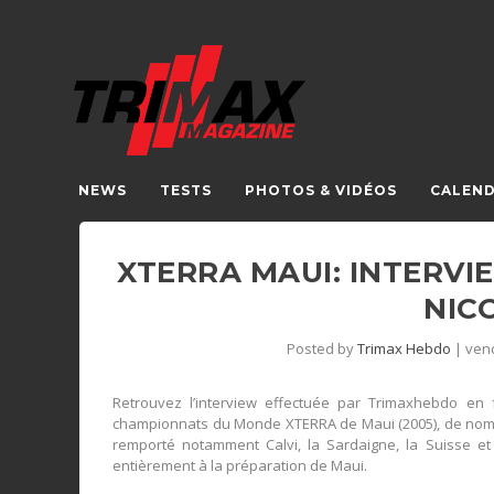
NEWS
TESTS
PHOTOS & VIDÉOS
CALEND
XTERRA MAUI: INTERV
NIC
Posted by
Trimax Hebdo
|
vend
Retrouvez l’interview effectuée par Trimaxhebdo en 
championnats du Monde XTERRA de Maui (2005), de nombr
remporté notamment Calvi, la Sardaigne, la Suisse e
entièrement à la préparation de Maui.