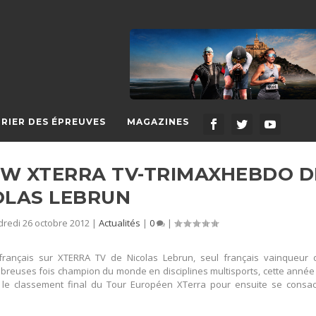
RIER DES ÉPREUVES
MAGAZINES
IEW XTERRA TV-TRIMAXHEBDO D
OLAS LEBRUN
redi 26 octobre 2012
|
Actualités
|
0
|
français sur XTERRA TV de Nicolas Lebrun, seul français vainqueur 
euses fois champion du monde en disciplines multisports, cette année i
t le classement final du Tour Européen XTerra pour ensuite se consac