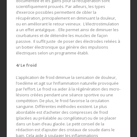
documentée et les gains pour la récupération sont
scientifiquement prouvés. Par ailleurs, les types
d’exercice possibles permettent de cibler la
récupération, principalement en diminuant la douleur,
ou en améliorant le retour veineux. L’électrostimulation
a un effet antalgique. . Elle permet ainsi de diminuer les
courbatures et de détendre les muscles de façon
passive. Il suffit juste de poser des électrodes reliées à
un boitier électronique qui génère des impulsions
électriques selon un programme établi.
4/ Le froid
L’application de froid diminue la sensation de douleur,
l’oedème et agit sur l’inflammation naturelle provoquée
par l’effort. Le froid va aider à la régénération des micro-
lésions créées pendant une séance sportive ou une
compétition. De plus, le froid favorise la circulation
sanguine. Différentes méthodes existent. Le plus
abordable est d’acheter des compresses de froid
(placées au préalable au congélateur) ou de se placer
dans un bain d’eau glacée. Le petit conseil de la
rédaction est d’ajouter des cristaux de soude dans le
bain. Cela aide à soulager les inflammations