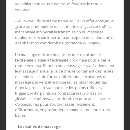
vasodilatation sous cutanée, et favorise le retour
veineux.
– Au niveau du système nerveux, il a un effet antalgique
grâce au phénomène de la théorie du “gate control” (ce
mécanisme inhiberait la transmission du message
douloureux et diminuerait la perception de la douleur) et
à la libération d’endorphine (hormone du plaisir).
Un massage efficace doit s’effectuer en allant de
l’extrémité distale à l’extrémité proximale pour aider le
retour veineux. Pour un bon massage, il y a évidemment
le massage manuel à l’aide d’huile contenant des huiles
essentielles et de l’arnica. Différentes techniques de
massage peuvent être utilisées, les plus fréquentes
étant la pression statique (sur les points réflexes,
trigger points, points de contractures), la pression
glissée et le pétrissage profond. On peut aussi s’aider
d’accessoires pour s’auto-masser facilement,
efficacement, en profondeur comme le rouleau ou les
balles.
–
Les balles de massage