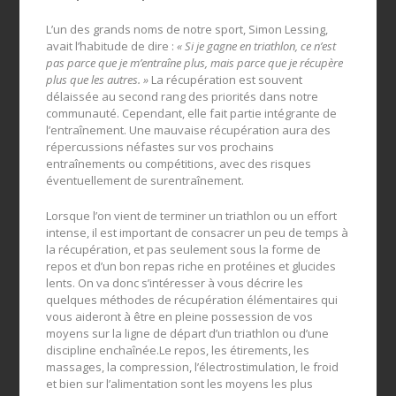
L’un des grands noms de notre sport, Simon Lessing,
avait l’habitude de dire :
« Si je gagne en triathlon, ce n’est
pas parce que je m’entraîne plus, mais parce que je récupère
plus que les autres. »
La récupération est souvent
délaissée au second rang des priorités dans notre
communauté. Cependant, elle fait partie intégrante de
l’entraînement. Une mauvaise récupération aura des
répercussions néfastes sur vos prochains
entraînements ou compétitions, avec des risques
éventuellement de surentraînement.
Lorsque l’on vient de terminer un triathlon ou un effort
intense, il est important de consacrer un peu de temps à
la récupération, et pas seulement sous la forme de
repos et d’un bon repas riche en protéines et glucides
lents. On va donc s’intéresser à vous décrire les
quelques méthodes de récupération élémentaires qui
vous aideront à être en pleine possession de vos
moyens sur la ligne de départ d’un triathlon ou d’une
discipline enchaînée.Le repos, les étirements, les
massages, la compression, l’électrostimulation, le froid
et bien sur l’alimentation sont les moyens les plus