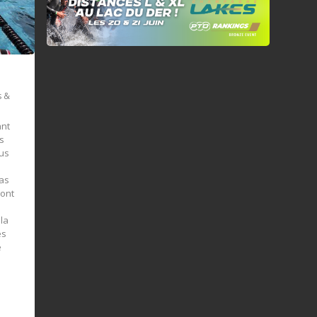
s &
ant
s
ous
pas
 ont
la
es
e