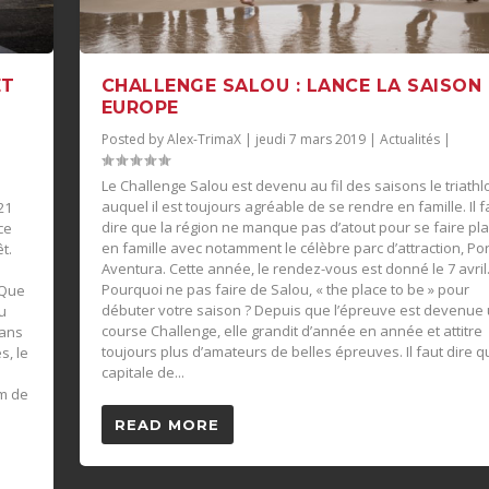
ET
CHALLENGE SALOU : LANCE LA SAISON
EUROPE
Posted by
Alex-TrimaX
|
jeudi 7 mars 2019
|
Actualités
|
Le Challenge Salou est devenu au fil des saisons le triathl
auquel il est toujours agréable de se rendre en famille. Il f
21
dire que la région ne manque pas d’atout pour se faire plai
ce
en famille avec notamment le célèbre parc d’attraction, Por
t.
Aventura. Cette année, le rendez-vous est donné le 7 avril
Pourquoi ne pas faire de Salou, « the place to be » pour
 Que
débuter votre saison ? Depuis que l’épreuve est devenue
eu
course Challenge, elle grandit d’année en année et attitre
sans
toujours plus d’amateurs de belles épreuves. Il faut dire q
s, le
capitale de...
s
km de
READ MORE