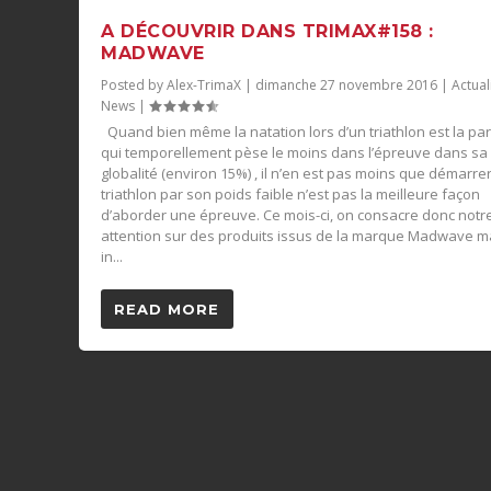
A DÉCOUVRIR DANS TRIMAX#158 :
MADWAVE
Posted by
Alex-TrimaX
|
dimanche 27 novembre 2016
|
Actual
News
|
Quand bien même la natation lors d’un triathlon est la par
qui temporellement pèse le moins dans l’épreuve dans sa
globalité (environ 15%) , il n’en est pas moins que démarre
triathlon par son poids faible n’est pas la meilleure façon
d’aborder une épreuve. Ce mois-ci, on consacre donc notr
attention sur des produits issus de la marque Madwave 
in...
READ MORE