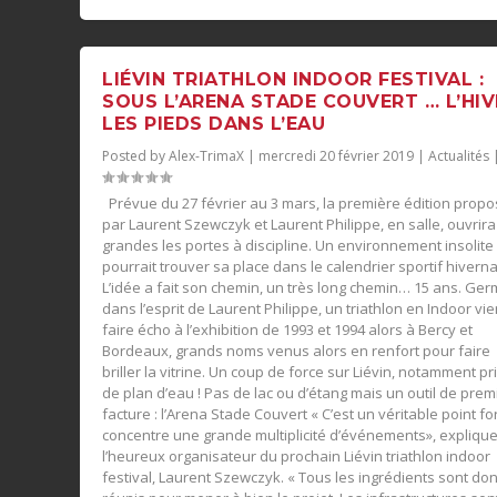
LIÉVIN TRIATHLON INDOOR FESTIVAL :
SOUS L’ARENA STADE COUVERT … L’HIV
LES PIEDS DANS L’EAU
Posted by
Alex-TrimaX
|
mercredi 20 février 2019
|
Actualités
Prévue du 27 février au 3 mars, la première édition prop
par Laurent Szewczyk et Laurent Philippe, en salle, ouvrira
grandes les portes à discipline. Un environnement insolite
pourrait trouver sa place dans le calendrier sportif hiverna
L’idée a fait son chemin, un très long chemin… 15 ans. Ge
dans l’esprit de Laurent Philippe, un triathlon en Indoor vie
faire écho à l’exhibition de 1993 et 1994 alors à Bercy et
Bordeaux, grands noms venus alors en renfort pour faire
briller la vitrine. Un coup de force sur Liévin, notamment pr
de plan d’eau ! Pas de lac ou d’étang mais un outil de prem
facture : l’Arena Stade Couvert « C’est un véritable point for
concentre une grande multiplicité d’événements», expliqu
l’heureux organisateur du prochain Liévin triathlon indoor
festival, Laurent Szewczyk. « Tous les ingrédients sont do