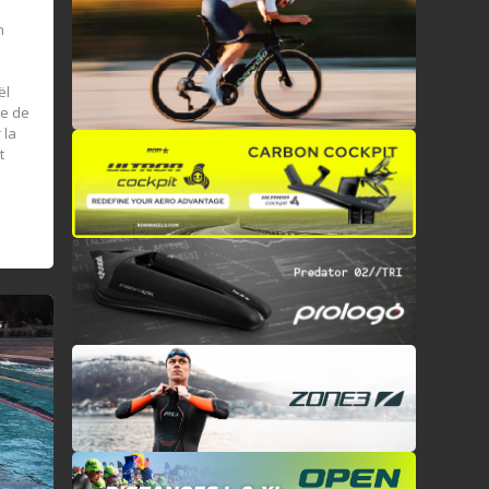
n
ël
ée de
 la
t