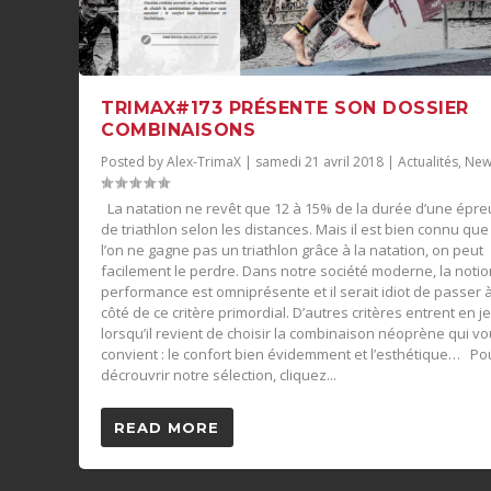
TRIMAX#173 PRÉSENTE SON DOSSIER
COMBINAISONS
Posted by
Alex-TrimaX
|
samedi 21 avril 2018
|
Actualités
,
New
La natation ne revêt que 12 à 15% de la durée d’une épr
de triathlon selon les distances. Mais il est bien connu que 
l’on ne gagne pas un triathlon grâce à la natation, on peut
facilement le perdre. Dans notre société moderne, la noti
performance est omniprésente et il serait idiot de passer 
côté de ce critère primordial. D’autres critères entrent en j
lorsqu’il revient de choisir la combinaison néoprène qui v
convient : le confort bien évidemment et l’esthétique… Po
décrouvrir notre sélection, cliquez...
READ MORE