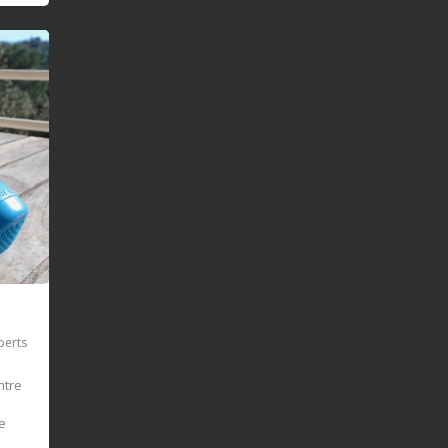
perts
ntre
e