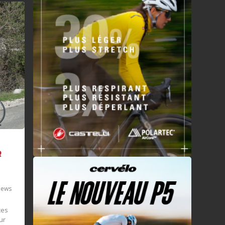
R
ews
ces
ur