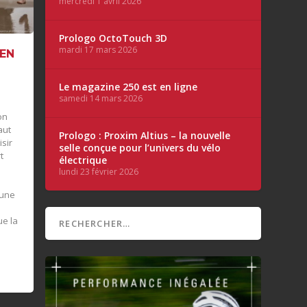
mercredi 1 avril 2026
Prologo OctoTouch 3D
mardi 17 mars 2026
 EN
Le magazine 250 est en ligne
samedi 14 mars 2026
on
aut
Prologo : Proxim Altius – la nouvelle
sir
selle conçue pour l’univers du vélo
t
électrique
.
lundi 23 février 2026
 une
ue la