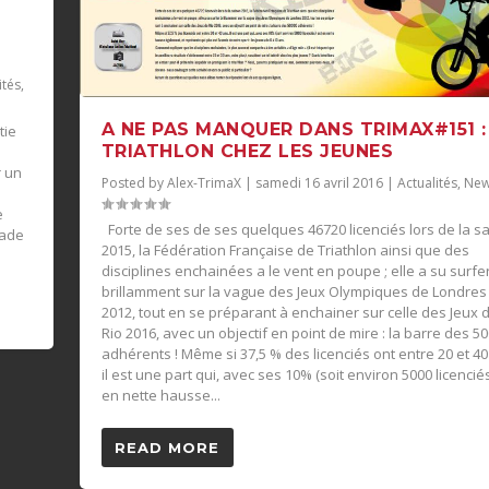
ités
,
A NE PAS MANQUER DANS TRIMAX#151 :
tie
TRIATHLON CHEZ LES JEUNES
r un
Posted by
Alex-TrimaX
|
samedi 16 avril 2016
|
Actualités
,
New
e
Forte de ses de ses quelques 46720 licenciés lors de la s
made
2015, la Fédération Française de Triathlon ainsi que des
disciplines enchainées a le vent en poupe ; elle a su surfe
brillamment sur la vague des Jeux Olympiques de Londres
2012, tout en se préparant à enchainer sur celle des Jeux 
Rio 2016, avec un objectif en point de mire : la barre des 5
adhérents ! Même si 37,5 % des licenciés ont entre 20 et 40
il est une part qui, avec ses 10% (soit environ 5000 licenciés
en nette hausse...
READ MORE