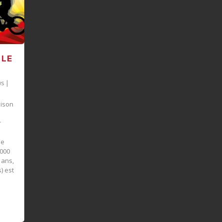
 LE
s
|
aison
r
de
0000
 ans,
) est