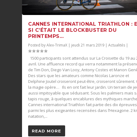
CANNES INTERNATIONAL TRIATHLON : 
SI C’ÉTAIT LE BLOCKBUSTER DU
PRINTEMPS…
Posted by
Alex-TrimaX
|
jeudi 21 mars 2019
|
Actualités
|
1500 participants sont attendus sur La Croisette du 19 au 
avril. Une affluence record qui verra notamment la présen
de Tim Don, Diego Van Looy, Antony Costes et Manon Genê
Des stars que les amateurs comme Nicolas Laronze et
Delphine Joutel croiseront peut-être, croiseront sûrement.
la magie opère… Ils en ont fait leur jardin. Un terrain de j
aussi impitoyable que séduisant. Sous les palmiers mais 
tapis rouge, à quelques encablures des mythiques marche
Cannes international Triathlon fait partie des dix épreuve
parmi les plus exigeantes recensées dans l’Hexagone. 2 
natation,...
READ MORE