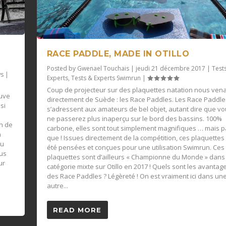
RACE PADDLE, MADE IN OTILLO
Posted by
Gwenael Touchais
|
jeudi 21 décembre 2017
|
Test
s
|
Experts
,
Tests & Experts Swimrun
|
Coup de projecteur sur des plaquettes natation nous ven
euve
directement de Suède : les Race Paddles. Les Race Paddle
si
s’adressent aux amateurs de bel objet, autant dire que v
ne passerez plus inaperçu sur le bord des bassins. 100%
on de
carbone, elles sont tout simplement magnifiques … mais 
à
que ! Issues directement de la compétition, ces plaquettes
eu
été pensées et conçues pour une utilisation Swimrun. Ces
ous
plaquettes sont d’ailleurs « Championne du Monde » dans 
ur
catégorie mixte sur Otillo en 2017 ! Quels sont les avantag
des Race Paddles ? Légèreté ! On est vraiment ici dans un
autre...
READ MORE