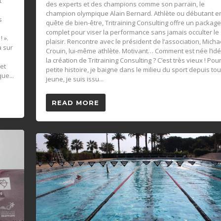
t
des experts et des champions comme son parrain, le
champion olympique Alain Bernard. Athlète ou débutant e
s
quête de bien-être, Tritraining Consulting offre un package
complet pour viser la performance sans jamais occulter le
 ».
plaisir. Rencontre avec le président de l’association, Micha
 sur
Crouin, lui-même athlète. Motivant… Comment est née l’id
la création de Tritraining Consulting ? C’est très vieux ! Pour
et
petite histoire, je baigne dans le milieu du sport depuis tou
ue...
jeune, je suis issu...
READ MORE