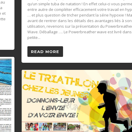
eau
qu’un simple tuba de natation ! En effet celui-ci vous perme
 a
entre autre de compléter efficacement votre travail en hy
e et
… et plus question de tricher pendant la série hypoxie ! Ma
ette
avant de rentrer dans les détails des avantages liés à son
utilisation, revenons sur la présentation du Powerbreathe
Wave. Déballage …. Le Powerbreather wave est livré dans
petite...
READ MORE