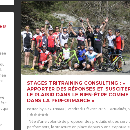
ER
|
osée
 qui
l.
rmée
nt
STAGES TRITRAINING CONSULTING : «
APPORTER DES RÉPONSES ET SUSCITE
LE PLAISIR DANS LE BIEN-ÊTRE COMME
ivé
DANS LA PERFORMANCE »
ière
t qui
Posted by
Alex-TrimaX
|
vendredi 1 février 2019
|
Actualités
,
N
e
|
Née d’une volonté de proposer des produits et des servi
nc
performants, la structure en place depuis 5 ans s’appuie s