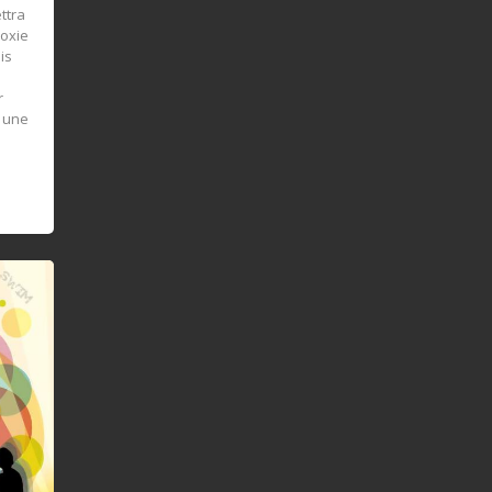
ttra
poxie
is
r
 une