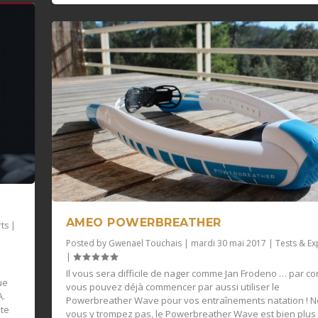
AMEO POWERBREATHER
rts
|
Posted by
Gwenael Touchais
|
mardi 30 mai 2017
|
Tests & Ex
|
Il vous sera difficile de nager comme Jan Frodeno … par co
ue
vous pouvez déjà commencer par aussi utiliser le
A.
Powerbreather Wave pour vos entraînements natation ! N
nte
vous y trompez pas, le Powerbreather Wave est bien plus